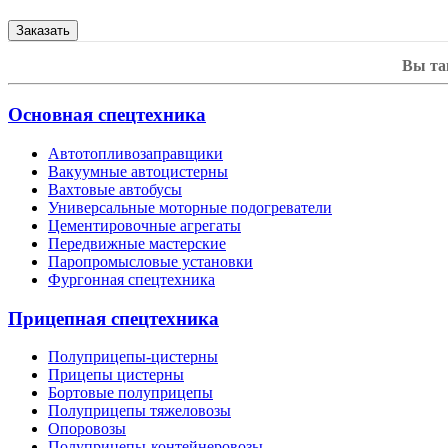
Вы та
Основная спецтехника
Автотопливозаправщики
Вакуумные автоцистерны
Вахтовые автобусы
Универсальные моторные подогреватели
Цементировочные агрегаты
Передвижные мастерские
Паропромысловые установки
Фургонная спецтехника
Прицепная спецтехника
Полуприцепы-цистерны
Прицепы цистерны
Бортовые полуприцепы
Полуприцепы тяжеловозы
Опоровозы
Полуприцепы-контейнеровозы