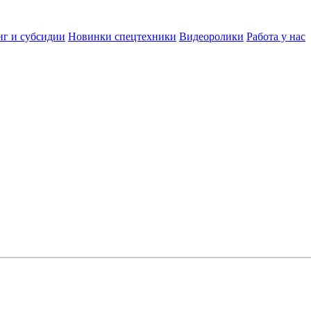
нг и субсидии
Новинки спецтехники
Видеоролики
Работа у нас