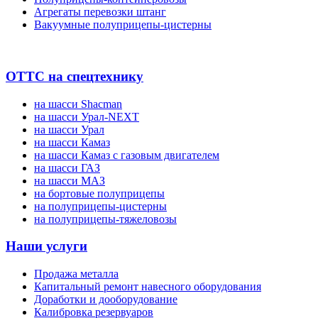
Агрегаты перевозки штанг
Вакуумные полуприцепы-цистерны
ОТТС на спецтехнику
на шасси Shacman
на шасси Урал-NEXT
на шасси Урал
на шасси Камаз
на шасси Камаз с газовым двигателем
на шасси ГАЗ
на шасси МАЗ
на бортовые полуприцепы
на полуприцепы-цистерны
на полуприцепы-тяжеловозы
Наши услуги
Продажа металла
Капитальный ремонт навесного оборудования
Доработки и дооборудование
Калибровка резервуаров