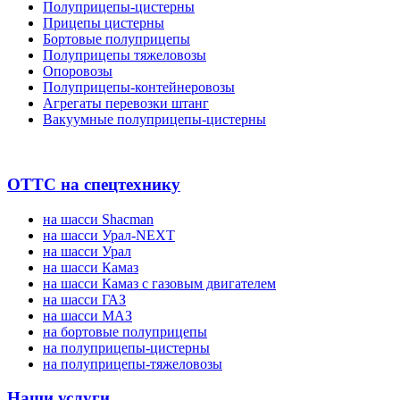
Полуприцепы-цистерны
Прицепы цистерны
Бортовые полуприцепы
Полуприцепы тяжеловозы
Опоровозы
Полуприцепы-контейнеровозы
Агрегаты перевозки штанг
Вакуумные полуприцепы-цистерны
ОТТС на спецтехнику
на шасси Shacman
на шасси Урал-NEXT
на шасси Урал
на шасси Камаз
на шасси Камаз с газовым двигателем
на шасси ГАЗ
на шасси МАЗ
на бортовые полуприцепы
на полуприцепы-цистерны
на полуприцепы-тяжеловозы
Наши услуги