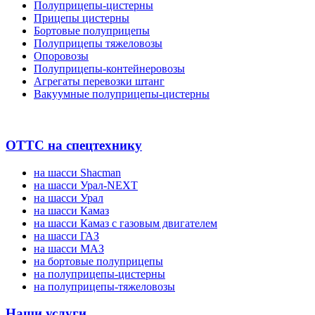
Полуприцепы-цистерны
Прицепы цистерны
Бортовые полуприцепы
Полуприцепы тяжеловозы
Опоровозы
Полуприцепы-контейнеровозы
Агрегаты перевозки штанг
Вакуумные полуприцепы-цистерны
ОТТС на спецтехнику
на шасси Shacman
на шасси Урал-NEXT
на шасси Урал
на шасси Камаз
на шасси Камаз с газовым двигателем
на шасси ГАЗ
на шасси МАЗ
на бортовые полуприцепы
на полуприцепы-цистерны
на полуприцепы-тяжеловозы
Наши услуги