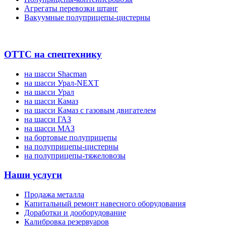
Агрегаты перевозки штанг
Вакуумные полуприцепы-цистерны
ОТТС на спецтехнику
на шасси Shacman
на шасси Урал-NEXT
на шасси Урал
на шасси Камаз
на шасси Камаз с газовым двигателем
на шасси ГАЗ
на шасси МАЗ
на бортовые полуприцепы
на полуприцепы-цистерны
на полуприцепы-тяжеловозы
Наши услуги
Продажа металла
Капитальный ремонт навесного оборудования
Доработки и дооборудование
Калибровка резервуаров