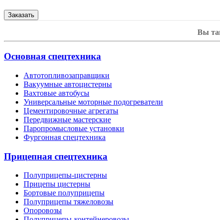
Вы та
Основная спецтехника
Автотопливозаправщики
Вакуумные автоцистерны
Вахтовые автобусы
Универсальные моторные подогреватели
Цементировочные агрегаты
Передвижные мастерские
Паропромысловые установки
Фургонная спецтехника
Прицепная спецтехника
Полуприцепы-цистерны
Прицепы цистерны
Бортовые полуприцепы
Полуприцепы тяжеловозы
Опоровозы
Полуприцепы-контейнеровозы