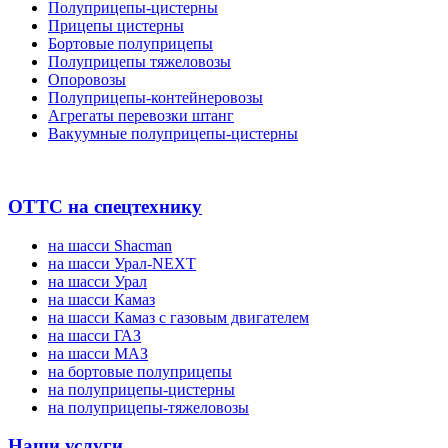
Полуприцепы-цистерны
Прицепы цистерны
Бортовые полуприцепы
Полуприцепы тяжеловозы
Опоровозы
Полуприцепы-контейнеровозы
Агрегаты перевозки штанг
Вакуумные полуприцепы-цистерны
ОТТС на спецтехнику
на шасси Shacman
на шасси Урал-NEXT
на шасси Урал
на шасси Камаз
на шасси Камаз с газовым двигателем
на шасси ГАЗ
на шасси МАЗ
на бортовые полуприцепы
на полуприцепы-цистерны
на полуприцепы-тяжеловозы
Наши услуги