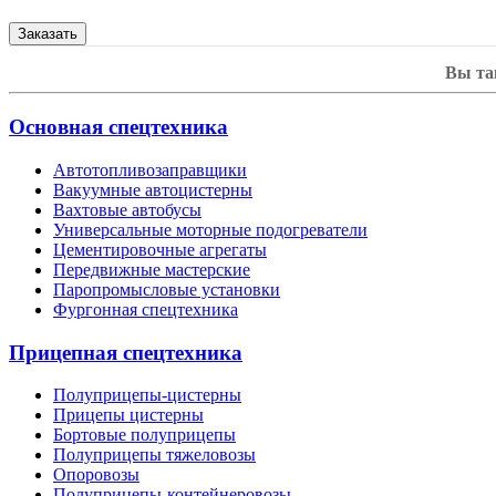
Вы та
Основная спецтехника
Автотопливозаправщики
Вакуумные автоцистерны
Вахтовые автобусы
Универсальные моторные подогреватели
Цементировочные агрегаты
Передвижные мастерские
Паропромысловые установки
Фургонная спецтехника
Прицепная спецтехника
Полуприцепы-цистерны
Прицепы цистерны
Бортовые полуприцепы
Полуприцепы тяжеловозы
Опоровозы
Полуприцепы-контейнеровозы