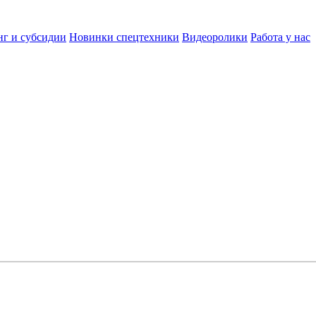
нг и субсидии
Новинки спецтехники
Видеоролики
Работа у нас