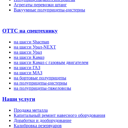
Агрегаты перевозки штанг
Вакуумные полуприцепы-цистерны
ОТТС на спецтехнику
на шасси Shacman
на шасси Урал-NEXT
на шасси Урал
на шасси Камаз
на шасси Камаз с газовым двигателем
на шасси ГАЗ
на шасси МАЗ
на бортовые полуприцепы
на полуприцепы-цистерны
на полуприцепы-тяжеловозы
Наши услуги
Продажа металла
Капитальный ремонт навесного оборудования
Доработки и дооборудование
Калибровка резервуаров