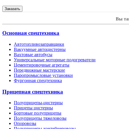
Вы та
Основная спецтехника
Автотопливозаправщики
Вакуумные автоцистерны
Вахтовые автобусы
Универсальные моторные подогреватели
Цементировочные агрегаты
Передвижные мастерские
Паропромысловые установки
Фургонная спецтехника
Прицепная спецтехника
Полуприцепы-цистерны
Прицепы цистерны
Бортовые полуприцепы
Полуприцепы тяжеловозы
Опоровозы
Полуприцепы-контейнеровозы