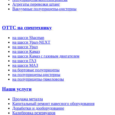
Агрегаты перевозки штанг
Вакуумные полуприцепы-цистерны
ОТТС на спецтехнику
на шасси Shacman
на шасси Урал-NEXT
на шасси Урал
на шасси Камаз
на шасси Камаз с газовым двигателем
на шасси ГАЗ
на шасси МАЗ
на бортовые полуприцепы
на полуприцепы-цистерны
на полуприцепы-тяжеловозы
Наши услуги
Продажа металла
Капитальный ремонт навесного оборудования
Доработки и дооборудование
Калибровка резервуаров