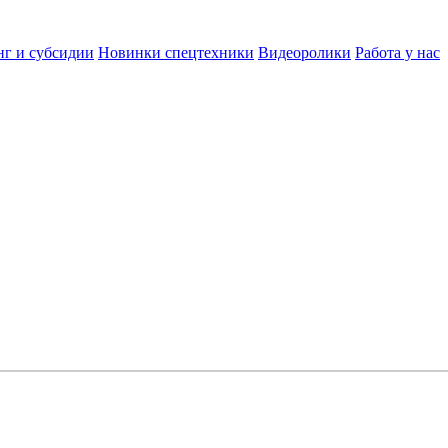
нг и субсидии
Новинки спецтехники
Видеоролики
Работа у нас