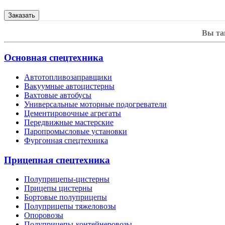
Вы та
Основная спецтехника
Автотопливозаправщики
Вакуумные автоцистерны
Вахтовые автобусы
Универсальные моторные подогреватели
Цементировочные агрегаты
Передвижные мастерские
Паропромысловые установки
Фургонная спецтехника
Прицепная спецтехника
Полуприцепы-цистерны
Прицепы цистерны
Бортовые полуприцепы
Полуприцепы тяжеловозы
Опоровозы
Полуприцепы-контейнеровозы