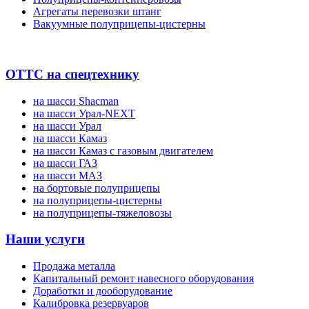
Агрегаты перевозки штанг
Вакуумные полуприцепы-цистерны
ОТТС на спецтехнику
на шасси Shacman
на шасси Урал-NEXT
на шасси Урал
на шасси Камаз
на шасси Камаз с газовым двигателем
на шасси ГАЗ
на шасси МАЗ
на бортовые полуприцепы
на полуприцепы-цистерны
на полуприцепы-тяжеловозы
Наши услуги
Продажа металла
Капитальный ремонт навесного оборудования
Доработки и дооборудование
Калибровка резервуаров