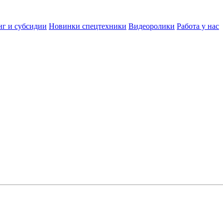
нг и субсидии
Новинки спецтехники
Видеоролики
Работа у нас