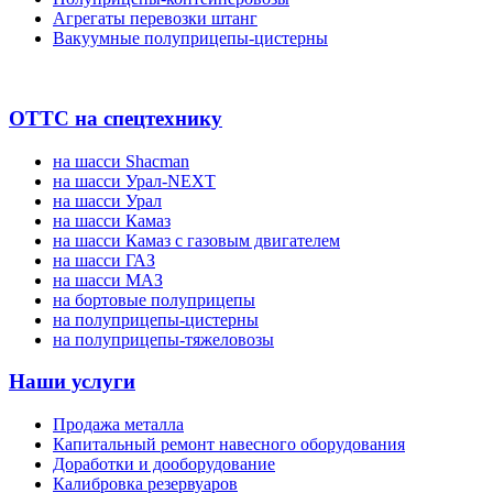
Агрегаты перевозки штанг
Вакуумные полуприцепы-цистерны
ОТТС на спецтехнику
на шасси Shacman
на шасси Урал-NEXT
на шасси Урал
на шасси Камаз
на шасси Камаз с газовым двигателем
на шасси ГАЗ
на шасси МАЗ
на бортовые полуприцепы
на полуприцепы-цистерны
на полуприцепы-тяжеловозы
Наши услуги
Продажа металла
Капитальный ремонт навесного оборудования
Доработки и дооборудование
Калибровка резервуаров