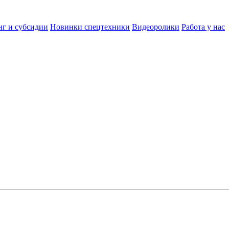
нг и субсидии
Новинки спецтехники
Видеоролики
Работа у нас