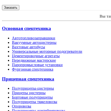
Вы та
Основная спецтехника
Автотопливозаправщики
Вакуумные автоцистерны
Вахтовые автобусы
Универсальные моторные подогреватели
Цементировочные агрегаты
Передвижные мастерские
Паропромысловые установки
Фургонная спецтехника
Прицепная спецтехника
Полуприцепы-цистерны
Прицепы цистерны
Бортовые полуприцепы
Полуприцепы тяжеловозы
Опоровозы
Полуприцепы-контейнеровозы