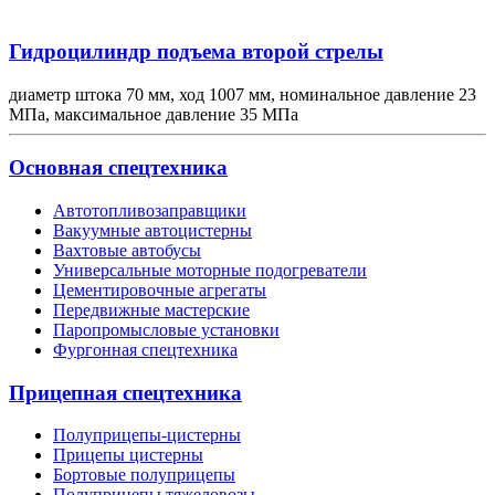
Гидроцилиндр подъема второй стрелы
диаметр штока 70 мм, ход 1007 мм, номинальное давление 23
МПа, максимальное давление 35 МПа
Основная спецтехника
Автотопливозаправщики
Вакуумные автоцистерны
Вахтовые автобусы
Универсальные моторные подогреватели
Цементировочные агрегаты
Передвижные мастерские
Паропромысловые установки
Фургонная спецтехника
Прицепная спецтехника
Полуприцепы-цистерны
Прицепы цистерны
Бортовые полуприцепы
Полуприцепы тяжеловозы