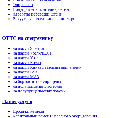
Опоровозы
Полуприцепы-контейнеровозы
Агрегаты перевозки штанг
Вакуумные полуприцепы-цистерны
ОТТС на спецтехнику
на шасси Shacman
на шасси Урал-NEXT
на шасси Урал
на шасси Камаз
на шасси Камаз с газовым двигателем
на шасси ГАЗ
на шасси МАЗ
на бортовые полуприцепы
на полуприцепы-цистерны
на полуприцепы-тяжеловозы
Наши услуги
Продажа металла
Капитальный ремонт навесного оборудования