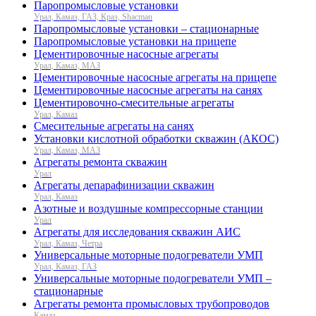
Паропромысловые установки
Урал, Камаз, ГАЗ, Краз, Shacman
Паропромысловые установки – стационарные
Паропромысловые установки на прицепе
Цементировочные насосные агрегаты
Урал, Камаз, МАЗ
Цементировочные насосные агрегаты на прицепе
Цементировочные насосные агрегаты на санях
Цементировочно-смесительные агрегаты
Урал, Камаз
Смесительные агрегаты на санях
Установки кислотной обработки скважин (АКОС)
Урал, Камаз, МАЗ
Агрегаты ремонта скважин
Урал
Агрегаты депарафинизации скважин
Урал, Камаз
Азотные и воздушные компрессорные станции
Урал
Агрегаты для исследования скважин АИС
Урал, Камаз, Четра
Универсальные моторные подогреватели УМП
Урал, Камаз, ГАЗ
Универсальные моторные подогреватели УМП –
стационарные
Агрегаты ремонта промысловых трубопроводов
Камаз