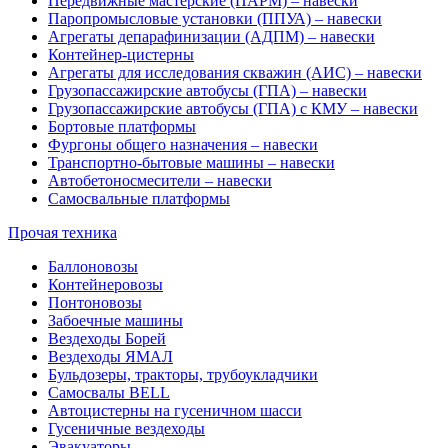
Передвижные мастерские (ПАРМ) – навески
Паропромысловые установки (ППУА) – навески
Агрегаты депарафинизации (АДПМ) – навески
Контейнер-цистерны
Агрегаты для исследования скважин (АИС) – навески
Грузопассажирские автобусы (ГПА) – навески
Грузопассажирские автобусы (ГПА) с КМУ – навески
Бортовые платформы
Фургоны общего назначения – навески
Транспортно-бытовые машины – навески
Автобетоносмесители – навески
Самосвальные платформы
Прочая техника
Баллоновозы
Контейнеровозы
Понтоновозы
Забоечные машины
Вездеходы Борей
Вездеходы ЯМАЛ
Бульдозеры, тракторы, трубоукладчики
Самосвалы BELL
Автоцистерны на гусеничном шасси
Гусеничные вездеходы
Эвакуаторы