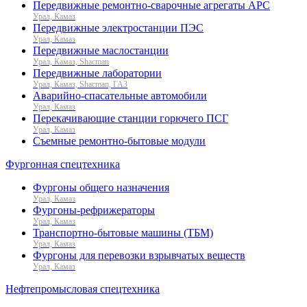
Передвижные ремонтно-сварочные агрегаты АРС
Урал, Камаз
Передвижные электростанции ПЭС
Урал, Камаз
Передвижные маслостанции
Урал, Камаз, Shacman
Передвижные лаборатории
Урал, Камаз, Shacman, ГАЗ
Аварийно-спасательные автомобили
Урал, Камаз
Перекачивающие станции горючего ПСГ
Урал, Камаз
Съемные ремонтно-бытовые модули
Фургонная спецтехника
Фургоны общего назначения
Урал, Камаз
Фургоны-рефрижераторы
Урал, Камаз
Транспортно-бытовые машины (ТБМ)
Урал, Камаз
Фургоны для перевозки взрывчатых веществ
Урал, Камаз
Нефтепромысловая спецтехника