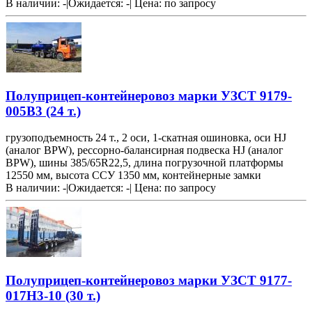
В наличии: -
|
Ожидается: -
|
Цена:
по запросу
Полуприцеп-контейнеровоз марки УЗСТ 9179-
005В3 (24 т.)
грузоподъемность 24 т., 2 оси, 1-скатная ошиновка, оси HJ
(аналог BPW), рессорно-балансирная подвеска HJ (аналог
BPW), шины 385/65R22,5, длина погрузочной платформы
12550 мм, высота ССУ 1350 мм, контейнерные замки
В наличии: -
|
Ожидается: -
|
Цена:
по запросу
Полуприцеп-контейнеровоз марки УЗСТ 9177-
017Н3-10 (30 т.)