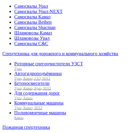
Самосвалы Урал
Самосвалы Урал-NEXT
Самосвалы Камаз
Самосвалы Beiben
Самосвалы Shacman
Шламовозы Камаз
Шламовозы Урал
Самосвалы C&C
Спецтехника для дорожного и коммунального хозяйства
Роторные снегоочистители УЗСТ
Урал
Автогидроподъёмники
Урал, Камаз, ГАЗ, МАЗ
Бетоносмесители
Урал, Камаз, Краз, МАЗ
Для содержания дорог
Урал, Камаз
Коммунальные машины
Урал, Камаз, МАЗ
Поливомоечные машины
Камаз
Пожарная спецтехника