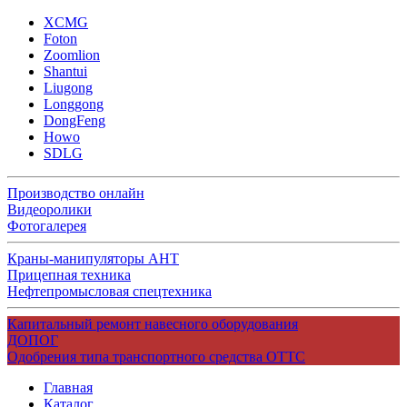
XCMG
Foton
Zoomlion
Shantui
Liugong
Longgong
DongFeng
Howo
SDLG
Производство онлайн
Видеоролики
Фотогалерея
Краны-манипуляторы АНТ
Прицепная техника
Нефтепромысловая спецтехника
Капитальный ремонт навесного оборудования
ДОПОГ
Одобрения типа транспортного средства ОТТС
Главная
Каталог