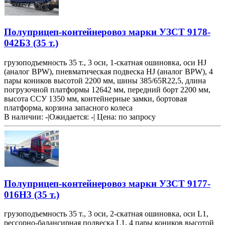
Полуприцеп-контейнеровоз марки УЗСТ 9178-
042Б3 (35 т.)
грузоподъемность 35 т., 3 оси, 1-скатная ошиновка, оси HJ
(аналог BPW), пневматическая подвеска HJ (аналог BPW), 4
пары коников высотой 2200 мм, шины 385/65R22,5, длина
погрузочной платформы 12642 мм, передний борт 2200 мм,
высота ССУ 1350 мм, контейнерные замки, бортовая
платформа, корзина запасного колеса
В наличии: -
|
Ожидается: -
|
Цена:
по запросу
Полуприцеп-контейнеровоз марки УЗСТ 9177-
016Н3 (35 т.)
грузоподъемность 35 т., 3 оси, 2-скатная ошиновка, оси L1,
рессорно-балансирная подвеска L1, 4 пары коников высотой