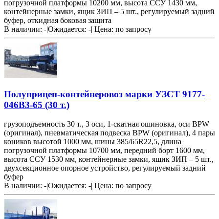
погрузочной платформы 10200 мм, высота ССУ 1430 мм,
контейнерные замки, ящик ЗИП – 5 шт., регулируемый задний
буфер, откидная боковая защита
В наличии: -
|
Ожидается: -
|
Цена:
по запросу
Полуприцеп-контейнеровоз марки УЗСТ 9177-
046В3-65 (30 т.)
грузоподъемность 30 т., 3 оси, 1-скатная ошиновка, оси BPW
(оригинал), пневматическая подвеска BPW (оригинал), 4 пары
коников высотой 1000 мм, шины 385/65R22,5, длина
погрузочной платформы 10700 мм, передний борт 1600 мм,
высота ССУ 1530 мм, контейнерные замки, ящик ЗИП – 5 шт.,
двухсекционное опорное устройство, регулируемый задний
буфер
В наличии: -
|
Ожидается: -
|
Цена:
по запросу