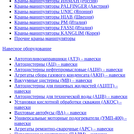
Краны-манипуляторы ИНМАН (Россия)
Краны-манипуляторы PALFINGER (Австрия)
Краны-манипуляторы UNIC (Япония)
Краны-манипуляторы HIAB (Швеция)
Краны-манипуляторы PM (Италия)
Краны-манипуляторы FASSI (Италия)
Краны-манипуляторы KANGLIM (Корея)
Прочие краны-манипуляторы
Навесное оборудование
Автотопливозаправщики (АТЗ) – навески
Автоцистерны (АЦ) – навески
Автоцистерны нефтепромысловые (АЦН) – навески
Агрегаты сбора газового конденсата (АКН) – навески
Вакуумные цистерны (МВ) – навески
Автоцистерны для пищевых жидкостей (АЦПТ) –
навески
Автоцистерны для технической воды (АЦВ) – навески
Установки кислотной обработки скважин (АКОС) –
навески
Вахтовые автобусы (ВА) – навески
Универсальные моторные подогреватели (УМП-400) –
навески
Агрегаты ремонтно-сварочные (АРС) – навески