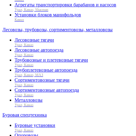
Агрегаты транспортировки барабанов и насосов
Урал, Камаз, Shacman
Установки блоков манифольдов
Камаз
Лесовозы, трубовозы, сортиментовозы, металловозы
Лесовозные тягачи
Урал, Камаз
Лесовозные автопоезда
Урал, Камаз
Трубовозные и плетевозные тягачи
Урал, Камаз
Трубоплетевозные автопоезда
Урал, Камаз, МАЗ
Сортиментовозные тягачи
Урал, Камаз
Сортиментовозные автопоезда
Урал, Камаз
Металловозы
Урал, Камаз
Буровая спецтехника
Буровые установки
Урал, Камаз
Опоровозы