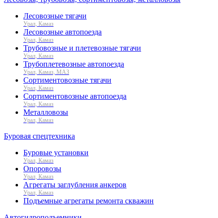
Лесовозные тягачи
Урал, Камаз
Лесовозные автопоезда
Урал, Камаз
Трубовозные и плетевозные тягачи
Урал, Камаз
Трубоплетевозные автопоезда
Урал, Камаз, МАЗ
Сортиментовозные тягачи
Урал, Камаз
Сортиментовозные автопоезда
Урал, Камаз
Металловозы
Урал, Камаз
Буровая спецтехника
Буровые установки
Урал, Камаз
Опоровозы
Урал, Камаз
Агрегаты заглубления анкеров
Урал, Камаз
Подъемные агрегаты ремонта скважин
Автогидроподъемники