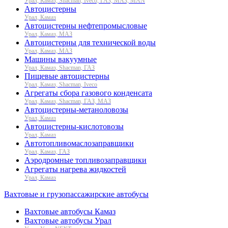
Урал, Камаз, Shacman, Iveco, ГАЗ, МАЗ, MAN
Автоцистерны
Урал, Камаз
Автоцистерны нефтепромысловые
Урал, Камаз, МАЗ
Автоцистерны для технической воды
Урал, Камаз, МАЗ
Машины вакуумные
Урал, Камаз, Shacman, ГАЗ
Пищевые автоцистерны
Урал, Камаз, Shacman, Iveco
Агрегаты сбора газового конденсата
Урал, Камаз, Shacman, ГАЗ, МАЗ
Автоцистерны-метаноловозы
Урал, Камаз
Автоцистерны-кислотовозы
Урал, Камаз
Автотопливомаслозаправщики
Урал, Камаз, ГАЗ
Аэродромные топливозаправщики
Агрегаты нагрева жидкостей
Урал, Камаз
Вахтовые и грузопассажирские автобусы
Вахтовые автобусы Камаз
Вахтовые автобусы Урал