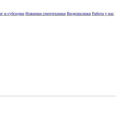
нг и субсидии
Новинки спецтехники
Видеоролики
Работа у нас