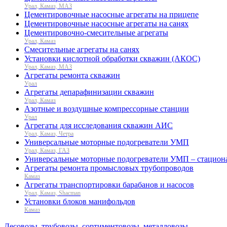
Урал, Камаз, МАЗ
Цементировочные насосные агрегаты на прицепе
Цементировочные насосные агрегаты на санях
Цементировочно-смесительные агрегаты
Урал, Камаз
Смесительные агрегаты на санях
Установки кислотной обработки скважин (АКОС)
Урал, Камаз, МАЗ
Агрегаты ремонта скважин
Урал
Агрегаты депарафинизации скважин
Урал, Камаз
Азотные и воздушные компрессорные станции
Урал
Агрегаты для исследования скважин АИС
Урал, Камаз, Четра
Универсальные моторные подогреватели УМП
Урал, Камаз, ГАЗ
Универсальные моторные подогреватели УМП – стацион
Агрегаты ремонта промысловых трубопроводов
Камаз
Агрегаты транспортировки барабанов и насосов
Урал, Камаз, Shacman
Установки блоков манифольдов
Камаз
Лесовозы, трубовозы, сортиментовозы, металловозы