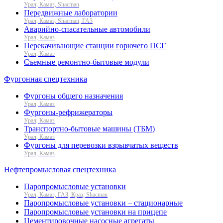
Урал, Камаз, Shacman
Передвижные лаборатории
Урал, Камаз, Shacman, ГАЗ
Аварийно-спасательные автомобили
Урал, Камаз
Перекачивающие станции горючего ПСГ
Урал, Камаз
Съемные ремонтно-бытовые модули
Фургонная спецтехника
Фургоны общего назначения
Урал, Камаз
Фургоны-рефрижераторы
Урал, Камаз
Транспортно-бытовые машины (ТБМ)
Урал, Камаз
Фургоны для перевозки взрывчатых веществ
Урал, Камаз
Нефтепромысловая спецтехника
Паропромысловые установки
Урал, Камаз, ГАЗ, Краз, Shacman
Паропромысловые установки – стационарные
Паропромысловые установки на прицепе
Цементировочные насосные агрегаты