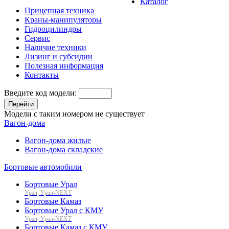
Каталог
Прицепная техника
Краны-манипуляторы
Гидроцилиндры
Сервис
Наличие техники
Лизинг и субсидии
Полезная информация
Контакты
Введите код модели:
Перейти
Модели с таким номером не существует
Вагон-дома
Вагон-дома жилые
Вагон-дома складские
Бортовые автомобили
Бортовые Урал
Урал, Урал-NEXT
Бортовые Камаз
Бортовые Урал с КМУ
Урал, Урал-NEXT
Бортовые Камаз с КМУ