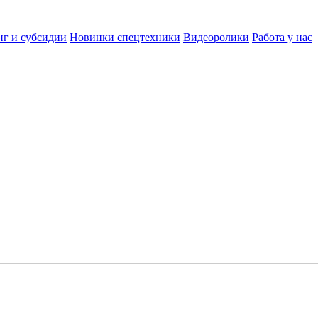
нг и субсидии
Новинки спецтехники
Видеоролики
Работа у нас