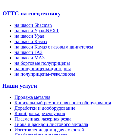
ОТТС на спецтехнику
на шасси Shacman
на шасси Урал-NEXT
на шасси Урал
на шасси Камаз
на шасси Камаз с газовым двигателем
на шасси ГАЗ
на шасси МАЗ
на бортовые полуприцепы
на полуприцепы-цистерны
на полуприцепы-тяжеловозы
Наши услуги
Продажа металла
Капитальный ремонт навесного оборудования
Доработки и дооборудование
Калибровка резервуаров
Плазменная, лазерная резка
Гибка и раскрой листового металла
Изготовление днищ для емкостей