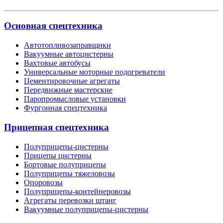
Основная спецтехника
Автотопливозаправщики
Вакуумные автоцистерны
Вахтовые автобусы
Универсальные моторные подогреватели
Цементировочные агрегаты
Передвижные мастерские
Паропромысловые установки
Фургонная спецтехника
Прицепная спецтехника
Полуприцепы-цистерны
Прицепы цистерны
Бортовые полуприцепы
Полуприцепы тяжеловозы
Опоровозы
Полуприцепы-контейнеровозы
Агрегаты перевозки штанг
Вакуумные полуприцепы-цистерны