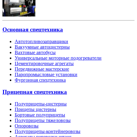
Основная спецтехника
Автотопливозаправщики
Вакуумные автоцистерны
Вахтовые автобусы
Универсальные моторные подогреватели
Цементировочные агрегаты
Передвижные мастерские
Паропромысловые установки
Фургонная спецтехника
Прицепная спецтехника
Полуприцепы-цистерны
Прицепы цистерны
Бортовые полуприцепы
Полуприцепы тяжеловозы
Опоровозы
Полуприцепы-контейнеровозы
Агрегаты перевозки штанг