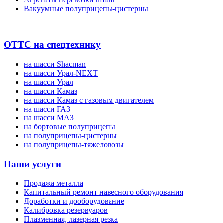
Вакуумные полуприцепы-цистерны
ОТТС на спецтехнику
на шасси Shacman
на шасси Урал-NEXT
на шасси Урал
на шасси Камаз
на шасси Камаз с газовым двигателем
на шасси ГАЗ
на шасси МАЗ
на бортовые полуприцепы
на полуприцепы-цистерны
на полуприцепы-тяжеловозы
Наши услуги
Продажа металла
Капитальный ремонт навесного оборудования
Доработки и дооборудование
Калибровка резервуаров
Плазменная, лазерная резка