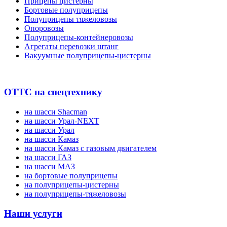
Прицепы цистерны
Бортовые полуприцепы
Полуприцепы тяжеловозы
Опоровозы
Полуприцепы-контейнеровозы
Агрегаты перевозки штанг
Вакуумные полуприцепы-цистерны
ОТТС на спецтехнику
на шасси Shacman
на шасси Урал-NEXT
на шасси Урал
на шасси Камаз
на шасси Камаз с газовым двигателем
на шасси ГАЗ
на шасси МАЗ
на бортовые полуприцепы
на полуприцепы-цистерны
на полуприцепы-тяжеловозы
Наши услуги