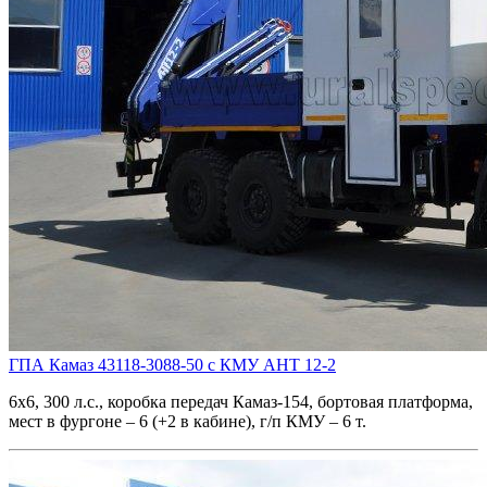
ГПА Камаз 43118-3088-50 с КМУ АНТ 12-2
6х6, 300 л.с., коробка передач Камаз-154, бортовая платформа,
мест в фургоне – 6 (+2 в кабине), г/п КМУ – 6 т.