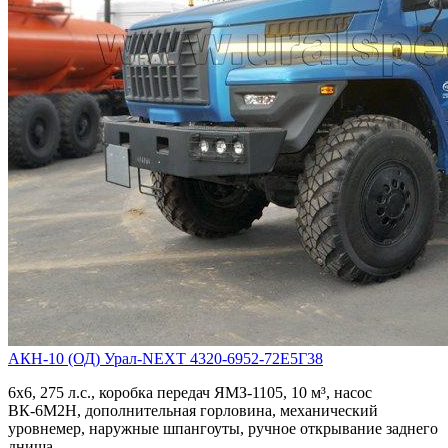
АКН-10 (ОД) Урал-NEXT 4320-6952-72Е5Г38
6х6, 275 л.с., коробка передач ЯМЗ-1105, 10 м³, насос
ВК-6М2Н, дополнительная горловина, механический
уровнемер, наружные шпангоуты, ручное открывание заднего
днища