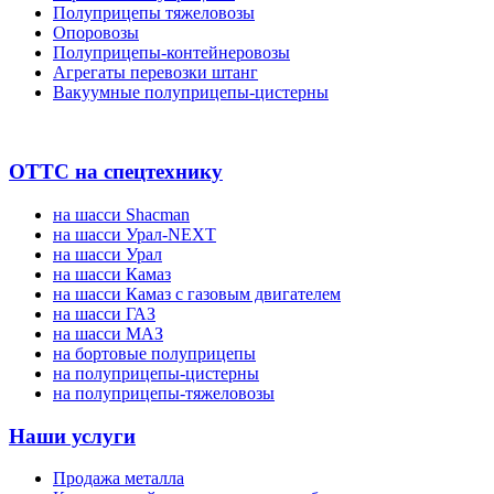
Полуприцепы тяжеловозы
Опоровозы
Полуприцепы-контейнеровозы
Агрегаты перевозки штанг
Вакуумные полуприцепы-цистерны
ОТТС на спецтехнику
на шасси Shacman
на шасси Урал-NEXT
на шасси Урал
на шасси Камаз
на шасси Камаз с газовым двигателем
на шасси ГАЗ
на шасси МАЗ
на бортовые полуприцепы
на полуприцепы-цистерны
на полуприцепы-тяжеловозы
Наши услуги
Продажа металла