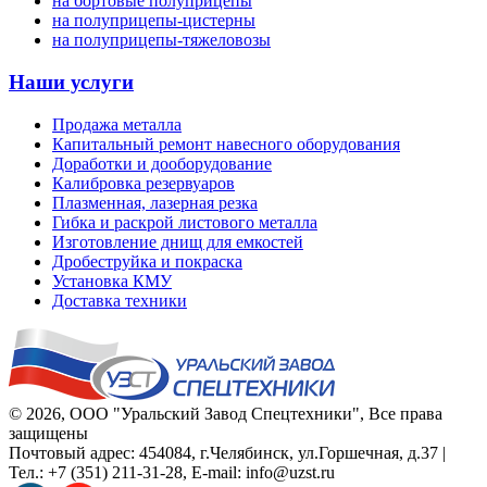
на бортовые полуприцепы
на полуприцепы-цистерны
на полуприцепы-тяжеловозы
Наши услуги
Продажа металла
Капитальный ремонт навесного оборудования
Доработки и дооборудование
Калибровка резервуаров
Плазменная, лазерная резка
Гибка и раскрой листового металла
Изготовление днищ для емкостей
Дробеструйка и покраска
Установка КМУ
Доставка техники
© 2026,
ООО "Уральский Завод Спецтехники"
, Все права
защищены
Почтовый адрес:
454084
,
г.Челябинск
,
ул.Горшечная, д.37
|
Тел.:
+7 (351) 211-31-28
, E-mail:
info@uzst.ru