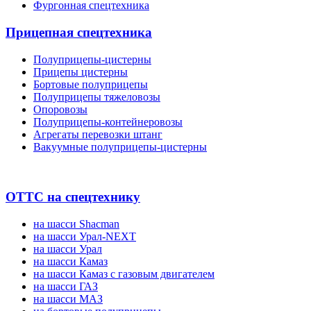
Фургонная спецтехника
Прицепная спецтехника
Полуприцепы-цистерны
Прицепы цистерны
Бортовые полуприцепы
Полуприцепы тяжеловозы
Опоровозы
Полуприцепы-контейнеровозы
Агрегаты перевозки штанг
Вакуумные полуприцепы-цистерны
ОТТС на спецтехнику
на шасси Shacman
на шасси Урал-NEXT
на шасси Урал
на шасси Камаз
на шасси Камаз с газовым двигателем
на шасси ГАЗ
на шасси МАЗ