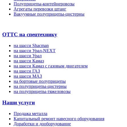
Полуприцепы-контейнеровозы
Агрегаты перевозки штанг
Вакуумные полуприцепы-цистерны
ОТТС на спецтехнику
на шасси Shacman
на шасси Урал-NEXT
на шасси Урал
на шасси Камаз
на шасси Камаз с газовым двигателем
на шасси ГАЗ
на шасси МАЗ
на бортовые полуприцепы
на полуприцепы-цистерны
на полуприцепы-тяжеловозы
Наши услуги
Продажа металла
Капитальный ремонт навесного оборудования
Доработки и дооборудование