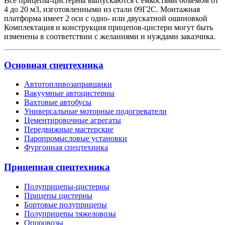
Все прицепы-цистерны выпускаются с емкостями объемом от
4 до 20 м3, изготовленными из стали 09Г2С. Монтажная
платформа имеет 2 оси с одно- или двускатной ошиновкой
Комплектация и конструкция прицепов-цистерн могут быть
изменены в соответствии с желаниями и нуждами заказчика.
Основная спецтехника
Автотопливозаправщики
Вакуумные автоцистерны
Вахтовые автобусы
Универсальные моторные подогреватели
Цементировочные агрегаты
Передвижные мастерские
Паропромысловые установки
Фургонная спецтехника
Прицепная спецтехника
Полуприцепы-цистерны
Прицепы цистерны
Бортовые полуприцепы
Полуприцепы тяжеловозы
Опоровозы