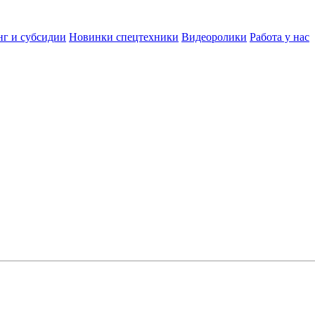
нг и субсидии
Новинки спецтехники
Видеоролики
Работа у нас