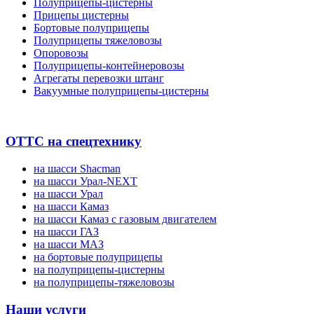
Полуприцепы-цистерны
Прицепы цистерны
Бортовые полуприцепы
Полуприцепы тяжеловозы
Опоровозы
Полуприцепы-контейнеровозы
Агрегаты перевозки штанг
Вакуумные полуприцепы-цистерны
ОТТС на спецтехнику
на шасси Shacman
на шасси Урал-NEXT
на шасси Урал
на шасси Камаз
на шасси Камаз с газовым двигателем
на шасси ГАЗ
на шасси МАЗ
на бортовые полуприцепы
на полуприцепы-цистерны
на полуприцепы-тяжеловозы
Наши услуги