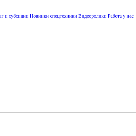
нг и субсидии
Новинки спецтехники
Видеоролики
Работа у нас