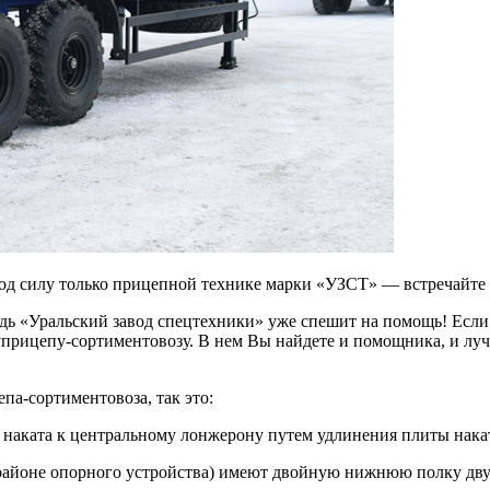
то под силу только прицепной технике марки «УЗСТ» — встречайте
едь «Уральский завод спецтехники» уже спешит на помощь! Если
прицепу-сортиментовозу. В нем Вы найдете и помощника, и лучш
па-сортиментовоза, так это:
ы наката к центральному лонжерону путем удлинения плиты нака
 районе опорного устройства) имеют двойную нижнюю полку дву