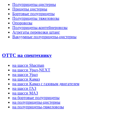
Полуприцепы-цистерны
Прицепы цистерны
Бортовые полуприцепы
Полуприцепы тяжеловозы
Опоровозы
Полуприцепы-контейнеровозы
Агрегаты перевозки штанг
Вакуумные полуприцепы-цистерны
ОТТС на спецтехнику
на шасси Shacman
на шасси Урал-NEXT
на шасси Урал
на шасси Камаз
на шасси Камаз с газовым двигателем
на шасси ГАЗ
на шасси МАЗ
на бортовые полуприцепы
на полуприцепы-цистерны
на полуприцепы-тяжеловозы