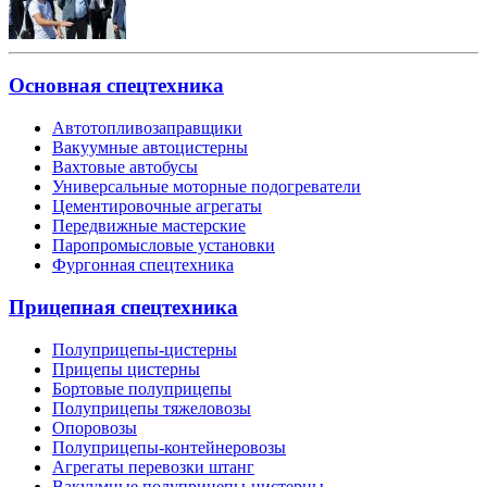
Основная спецтехника
Автотопливозаправщики
Вакуумные автоцистерны
Вахтовые автобусы
Универсальные моторные подогреватели
Цементировочные агрегаты
Передвижные мастерские
Паропромысловые установки
Фургонная спецтехника
Прицепная спецтехника
Полуприцепы-цистерны
Прицепы цистерны
Бортовые полуприцепы
Полуприцепы тяжеловозы
Опоровозы
Полуприцепы-контейнеровозы
Агрегаты перевозки штанг
Вакуумные полуприцепы-цистерны