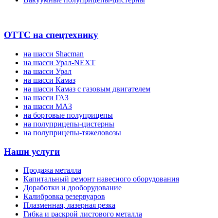
ОТТС на спецтехнику
на шасси Shacman
на шасси Урал-NEXT
на шасси Урал
на шасси Камаз
на шасси Камаз с газовым двигателем
на шасси ГАЗ
на шасси МАЗ
на бортовые полуприцепы
на полуприцепы-цистерны
на полуприцепы-тяжеловозы
Наши услуги
Продажа металла
Капитальный ремонт навесного оборудования
Доработки и дооборудование
Калибровка резервуаров
Плазменная, лазерная резка
Гибка и раскрой листового металла