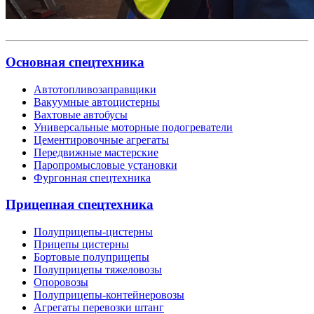
Основная спецтехника
Автотопливозаправщики
Вакуумные автоцистерны
Вахтовые автобусы
Универсальные моторные подогреватели
Цементировочные агрегаты
Передвижные мастерские
Паропромысловые установки
Фургонная спецтехника
Прицепная спецтехника
Полуприцепы-цистерны
Прицепы цистерны
Бортовые полуприцепы
Полуприцепы тяжеловозы
Опоровозы
Полуприцепы-контейнеровозы
Агрегаты перевозки штанг