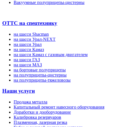
Вакуумные полуприцепы-цистерны
ОТТС на спецтехнику
на шасси Shacman
на шасси Урал-NEXT
на шасси Урал
на шасси Камаз
на шасси Камаз с газовым двигателем
на шасси ГАЗ
на шасси МАЗ
на бортовые полуприцепы
на полуприцепы-цистерны
на полуприцепы-тяжеловозы
Наши услуги
Продажа металла
Капитальный ремонт навесного оборудования
Доработки и дооборудование
Калибровка резервуаров
Плазменная, лазерная резка