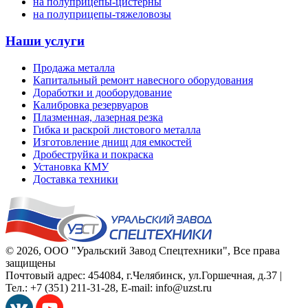
на полуприцепы-цистерны
на полуприцепы-тяжеловозы
Наши услуги
Продажа металла
Капитальный ремонт навесного оборудования
Доработки и дооборудование
Калибровка резервуаров
Плазменная, лазерная резка
Гибка и раскрой листового металла
Изготовление днищ для емкостей
Дробеструйка и покраска
Установка КМУ
Доставка техники
© 2026,
ООО "Уральский Завод Спецтехники"
, Все права
защищены
Почтовый адрес:
454084
,
г.Челябинск
,
ул.Горшечная, д.37
|
Тел.:
+7 (351) 211-31-28
, E-mail:
info@uzst.ru