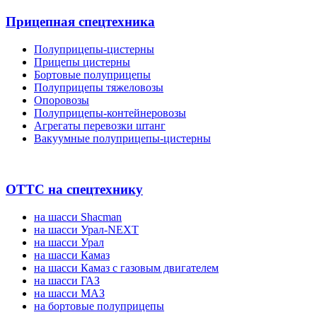
Прицепная спецтехника
Полуприцепы-цистерны
Прицепы цистерны
Бортовые полуприцепы
Полуприцепы тяжеловозы
Опоровозы
Полуприцепы-контейнеровозы
Агрегаты перевозки штанг
Вакуумные полуприцепы-цистерны
ОТТС на спецтехнику
на шасси Shacman
на шасси Урал-NEXT
на шасси Урал
на шасси Камаз
на шасси Камаз с газовым двигателем
на шасси ГАЗ
на шасси МАЗ
на бортовые полуприцепы