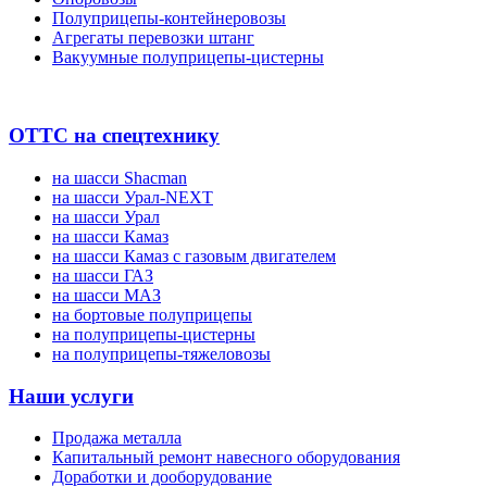
Полуприцепы-контейнеровозы
Агрегаты перевозки штанг
Вакуумные полуприцепы-цистерны
ОТТС на спецтехнику
на шасси Shacman
на шасси Урал-NEXT
на шасси Урал
на шасси Камаз
на шасси Камаз с газовым двигателем
на шасси ГАЗ
на шасси МАЗ
на бортовые полуприцепы
на полуприцепы-цистерны
на полуприцепы-тяжеловозы
Наши услуги
Продажа металла
Капитальный ремонт навесного оборудования
Доработки и дооборудование