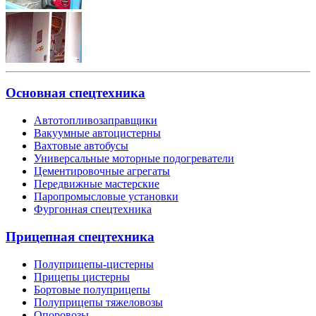
Основная спецтехника
Автотопливозаправщики
Вакуумные автоцистерны
Вахтовые автобусы
Универсальные моторные подогреватели
Цементировочные агрегаты
Передвижные мастерские
Паропромысловые установки
Фургонная спецтехника
Прицепная спецтехника
Полуприцепы-цистерны
Прицепы цистерны
Бортовые полуприцепы
Полуприцепы тяжеловозы
Опоровозы