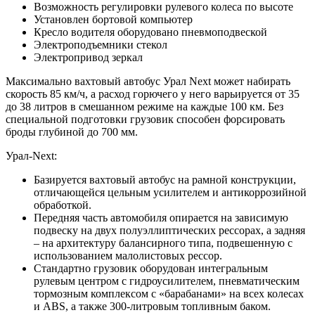
Возможность регулировки рулевого колеса по высоте
Установлен бортовой компьютер
Кресло водителя оборудовано пневмоподвеской
Электроподъемники стекол
Электропривод зеркал
Максимально вахтовый автобус Урал Next может набирать
скорость 85 км/ч, а расход горючего у него варьируется от 35
до 38 литров в смешанном режиме на каждые 100 км. Без
специальной подготовки грузовик способен форсировать
броды глубиной до 700 мм.
Урал-Next:
Базируется вахтовый автобус на рамной конструкции,
отличающейся цельным усилителем и антикоррозийной
обработкой.
Передняя часть автомобиля опирается на зависимую
подвеску на двух полуэллиптических рессорах, а задняя
– на архитектуру балансирного типа, подвешенную с
использованием малолистовых рессор.
Стандартно грузовик оборудован интегральным
рулевым центром с гидроусилителем, пневматическим
тормозным комплексом с «барабанами» на всех колесах
и ABS, а также 300-литровым топливным баком.