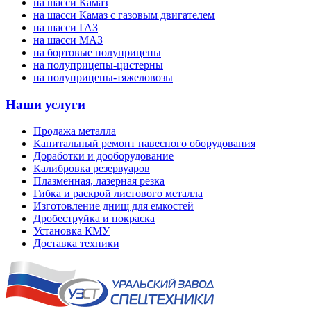
на шасси Камаз
на шасси Камаз с газовым двигателем
на шасси ГАЗ
на шасси МАЗ
на бортовые полуприцепы
на полуприцепы-цистерны
на полуприцепы-тяжеловозы
Наши услуги
Продажа металла
Капитальный ремонт навесного оборудования
Доработки и дооборудование
Калибровка резервуаров
Плазменная, лазерная резка
Гибка и раскрой листового металла
Изготовление днищ для емкостей
Дробеструйка и покраска
Установка КМУ
Доставка техники