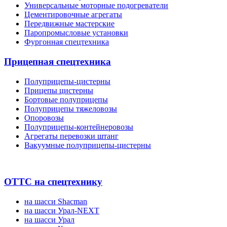
Универсальные моторные подогреватели
Цементировочные агрегаты
Передвижные мастерские
Паропромысловые установки
Фургонная спецтехника
Прицепная спецтехника
Полуприцепы-цистерны
Прицепы цистерны
Бортовые полуприцепы
Полуприцепы тяжеловозы
Опоровозы
Полуприцепы-контейнеровозы
Агрегаты перевозки штанг
Вакуумные полуприцепы-цистерны
ОТТС на спецтехнику
на шасси Shacman
на шасси Урал-NEXT
на шасси Урал