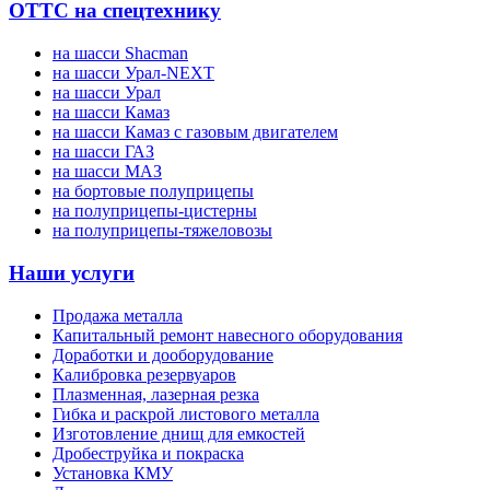
ОТТС на спецтехнику
на шасси Shacman
на шасси Урал-NEXT
на шасси Урал
на шасси Камаз
на шасси Камаз с газовым двигателем
на шасси ГАЗ
на шасси МАЗ
на бортовые полуприцепы
на полуприцепы-цистерны
на полуприцепы-тяжеловозы
Наши услуги
Продажа металла
Капитальный ремонт навесного оборудования
Доработки и дооборудование
Калибровка резервуаров
Плазменная, лазерная резка
Гибка и раскрой листового металла
Изготовление днищ для емкостей
Дробеструйка и покраска
Установка КМУ