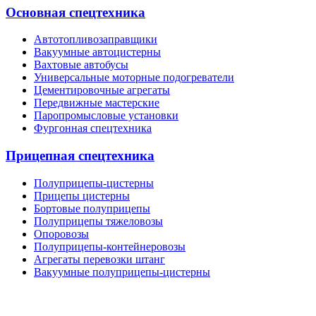
Основная спецтехника
Автотопливозаправщики
Вакуумные автоцистерны
Вахтовые автобусы
Универсальные моторные подогреватели
Цементировочные агрегаты
Передвижные мастерские
Паропромысловые установки
Фургонная спецтехника
Прицепная спецтехника
Полуприцепы-цистерны
Прицепы цистерны
Бортовые полуприцепы
Полуприцепы тяжеловозы
Опоровозы
Полуприцепы-контейнеровозы
Агрегаты перевозки штанг
Вакуумные полуприцепы-цистерны