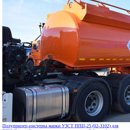
Полуприцеп-цистерна марки УЗСТ ППЦ-25 (02-3102) для