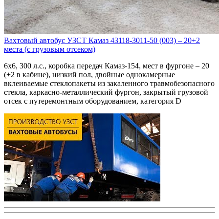
Вахтовый автобус УЗСТ Камаз 43118-3011-50 (003) – 20+2
места (с грузовым отсеком)
6х6, 300 л.с., коробка передач Камаз-154, мест в фургоне – 20
(+2 в кабине), низкий пол, двойные однокамерные
вклеиваемые стеклопакеты из закаленного травмобезопасного
стекла, каркасно-металлический фургон, закрытый грузовой
отсек с путеремонтным оборудованием, категория D