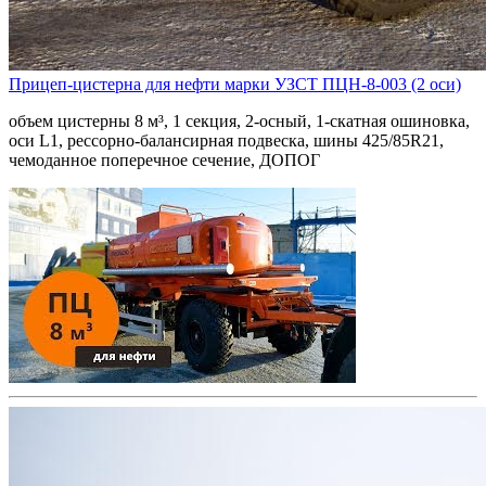
Прицеп-цистерна для нефти марки УЗСТ ПЦН-8-003 (2 оси)
объем цистерны 8 м³, 1 секция, 2-осный, 1-скатная ошиновка,
оси L1, рессорно-балансирная подвеска, шины 425/85R21,
чемоданное поперечное сечение, ДОПОГ