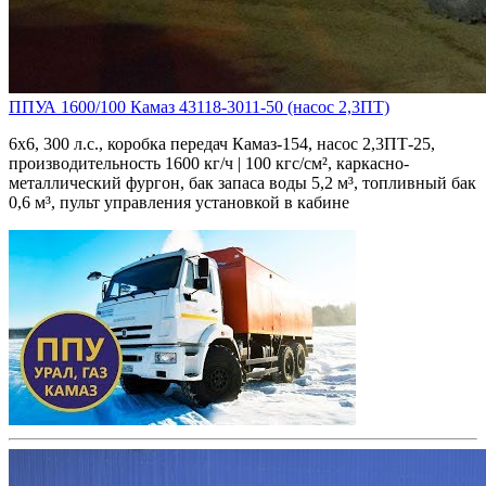
ППУА 1600/100 Камаз 43118-3011-50 (насос 2,3ПТ)
6х6, 300 л.с., коробка передач Камаз-154, насос 2,3ПТ-25,
производительность 1600 кг/ч | 100 кгс/см², каркасно-
металлический фургон, бак запаса воды 5,2 м³, топливный бак
0,6 м³, пульт управления установкой в кабине