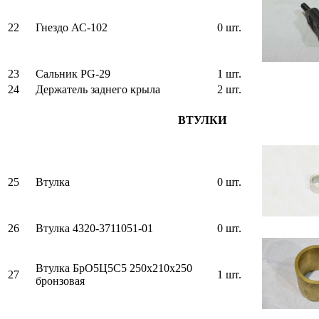
22
Гнездо АС-102
0 шт.
23
Сальник PG-29
1 шт.
24
Держатель заднего крыла
2 шт.
ВТУЛКИ
25
Втулка
0 шт.
26
Втулка 4320-3711051-01
0 шт.
Втулка БрО5Ц5С5 250х210х250
27
1 шт.
бронзовая