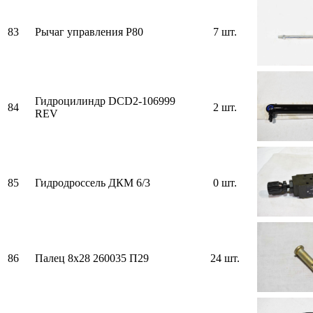
83
Рычаг управления Р80
7 шт.
Гидроцилиндр DCD2-106999
84
2 шт.
REV
85
Гидродроссель ДКМ 6/3
0 шт.
86
Палец 8х28 260035 П29
24 шт.