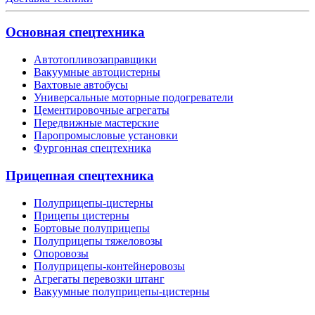
Основная спецтехника
Автотопливозаправщики
Вакуумные автоцистерны
Вахтовые автобусы
Универсальные моторные подогреватели
Цементировочные агрегаты
Передвижные мастерские
Паропромысловые установки
Фургонная спецтехника
Прицепная спецтехника
Полуприцепы-цистерны
Прицепы цистерны
Бортовые полуприцепы
Полуприцепы тяжеловозы
Опоровозы
Полуприцепы-контейнеровозы
Агрегаты перевозки штанг
Вакуумные полуприцепы-цистерны