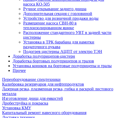
насоса КО-505
Ручное открывание заднего днища
Дополнительная секция с горловиной
Устройство для розничной продажи воды
Размещение насоса СВН-80 в
теплоизолированном ящике
Расположение стандартного УВТ в задней части
цистерны
Установка в ТРК барабана для намотки
раздаточного рукава
Подогрев цистерны АЦПТ от электро ТЭН
Доработка полуприцепов-цистерн
Доработка бортовых полуприцепов и тралов
Установка коников на бортовые полуприцепы и тралы
Прочее
Переоборудование спецтехники
Калибровка резервуаров для нефтепродуктов
Лазерная резка, плазменная резка, гибка и раскрой листового
металла
Изготовление днищ для емкостей
Дробеструйка и покраска
Установка КМУ
Капитальный ремонт навесного оборудования
Доставка техники