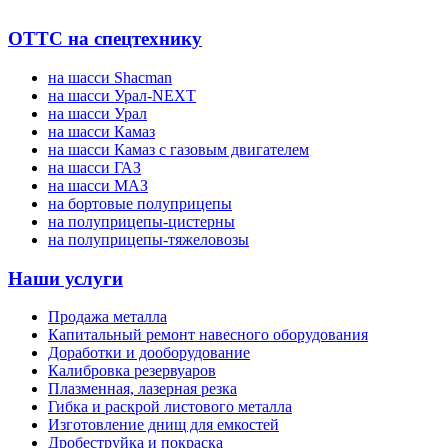
ОТТС на спецтехнику
на шасси Shacman
на шасси Урал-NEXT
на шасси Урал
на шасси Камаз
на шасси Камаз с газовым двигателем
на шасси ГАЗ
на шасси МАЗ
на бортовые полуприцепы
на полуприцепы-цистерны
на полуприцепы-тяжеловозы
Наши услуги
Продажа металла
Капитальный ремонт навесного оборудования
Доработки и дооборудование
Калибровка резервуаров
Плазменная, лазерная резка
Гибка и раскрой листового металла
Изготовление днищ для емкостей
Дробеструйка и покраска