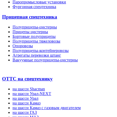
Паропромысловые установки
Фургонная спецтехника
Прицепная спецтехника
Полуприцепы-цистерны
Прицепы цистерны
Бортовые полуприцепы
Полуприцепы тяжеловозы
Опоровозы
Полуприцепы-контейнеровозы
Агрегаты перевозки штанг
Вакуумные полуприцепы-цистерны
ОТТС на спецтехнику
на шасси Shacman
на шасси Урал-NEXT
на шасси Урал
на шасси Камаз
на шасси Камаз с газовым двигателем
на шасси ГАЗ