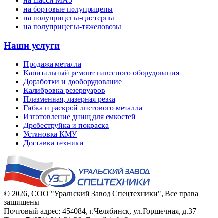
на шасси МАЗ
на бортовые полуприцепы
на полуприцепы-цистерны
на полуприцепы-тяжеловозы
Наши услуги
Продажа металла
Капитальный ремонт навесного оборудования
Доработки и дооборудование
Калибровка резервуаров
Плазменная, лазерная резка
Гибка и раскрой листового металла
Изготовление днищ для емкостей
Дробеструйка и покраска
Установка КМУ
Доставка техники
© 2026,
ООО "Уральский Завод Спецтехники"
, Все права
защищены
Почтовый адрес:
454084
,
г.Челябинск
,
ул.Горшечная, д.37
|