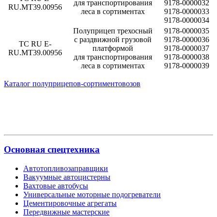
для транспортирования
9178-0000032
RU.MT39.00956
леса в сортиментах
9178-0000033
9178-0000034
Полуприцеп трехосный
9178-0000035
с раздвижной грузовой
9178-0000036
ТС RU E-
платформой
9178-0000037
RU.MT39.00956
для транспортирования
9178-0000038
леса в сортиментах
9178-0000039
Каталог полуприцепов-сортиментовозов
Основная спецтехника
Автотопливозаправщики
Вакуумные автоцистерны
Вахтовые автобусы
Универсальные моторные подогреватели
Цементировочные агрегаты
Передвижные мастерские