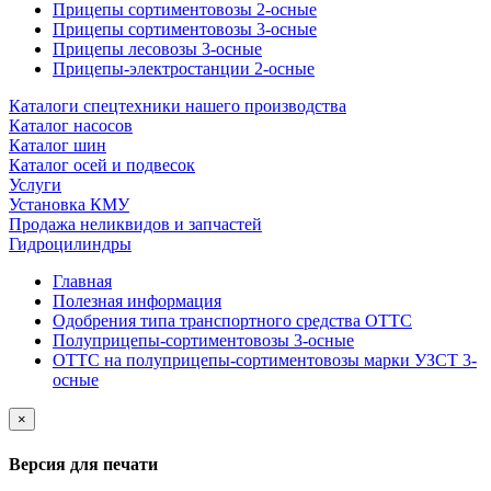
Прицепы сортиментовозы 2-осные
Прицепы сортиментовозы 3-осные
Прицепы лесовозы 3-осные
Прицепы-электростанции 2-осные
Каталоги спецтехники нашего производства
Каталог насосов
Каталог шин
Каталог осей и подвесок
Услуги
Установка КМУ
Продажа неликвидов и запчастей
Гидроцилиндры
Главная
Полезная информация
Одобрения типа транспортного средства ОТТС
Полуприцепы-сортиментовозы 3-осные
ОТТС на полуприцепы-сортиментовозы марки УЗСТ 3-
осные
×
Версия для печати