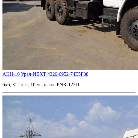
АКН-10 Урал-NEXT 4320-6952-74Е5Г38
6х6, 312 л.с., 10 м³, насос PNR-122D