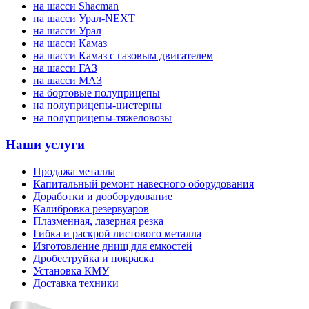
на шасси Shacman
на шасси Урал-NEXT
на шасси Урал
на шасси Камаз
на шасси Камаз с газовым двигателем
на шасси ГАЗ
на шасси МАЗ
на бортовые полуприцепы
на полуприцепы-цистерны
на полуприцепы-тяжеловозы
Наши услуги
Продажа металла
Капитальный ремонт навесного оборудования
Доработки и дооборудование
Калибровка резервуаров
Плазменная, лазерная резка
Гибка и раскрой листового металла
Изготовление днищ для емкостей
Дробеструйка и покраска
Установка КМУ
Доставка техники