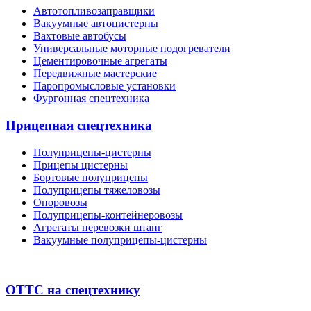
Автотопливозаправщики
Вакуумные автоцистерны
Вахтовые автобусы
Универсальные моторные подогреватели
Цементировочные агрегаты
Передвижные мастерские
Паропромысловые установки
Фургонная спецтехника
Прицепная спецтехника
Полуприцепы-цистерны
Прицепы цистерны
Бортовые полуприцепы
Полуприцепы тяжеловозы
Опоровозы
Полуприцепы-контейнеровозы
Агрегаты перевозки штанг
Вакуумные полуприцепы-цистерны
ОТТС на спецтехнику