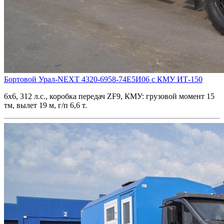
Бортовой Урал-NEXT 4320-6958-74Е5И06 с КМУ ИТ-150
6х6, 312 л.с., коробка передач ZF9, КМУ: грузовой момент 15
тм, вылет 19 м, г/п 6,6 т.