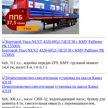
Бортовой Урал-NEXT 4320-6952-74Е5Г38 с КМУ Palfinger РК
15500A
6х6, 312 л.с., коробка передач ZF9, КМУ: грузовой момент
14,4 тм, вылет 8 м, г/п 6,1 т.
Цементировочно-смесительная установка на шасси Камаз
43118
6х6, 300 л.с., насос СИН-32, водоподающий насос, бункер для
цемента 4 тн, смесительная емкость с перемешивателем,
мерный бак, манифольд