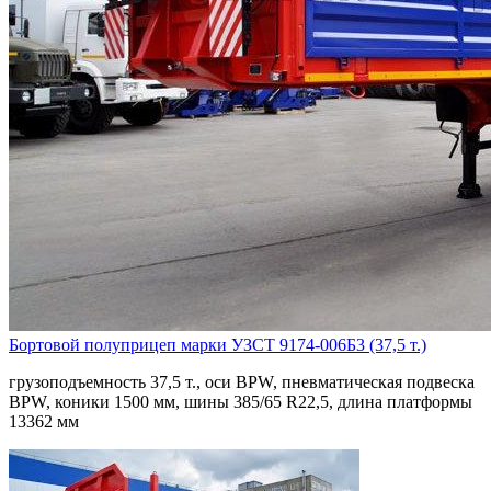
Бортовой полуприцеп марки УЗСТ 9174-006Б3 (37,5 т.)
грузоподъемность 37,5 т., оси BPW, пневматическая подвеска
BPW, коники 1500 мм, шины 385/65 R22,5, длина платформы
13362 мм