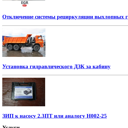
Отключение системы рециркуляции выхлопных г
Установка гидравлического ДЗК за кабину
ЗИП к насосу 2.3ПТ или аналогу Н002-25
Услуги