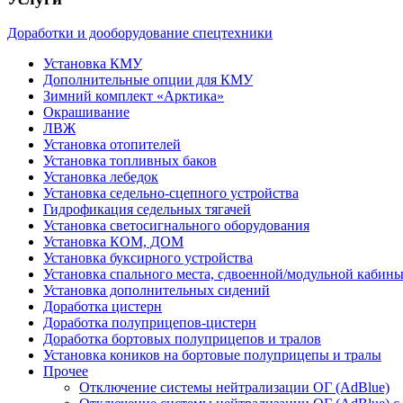
Доработки и дооборудование спецтехники
Установка КМУ
Дополнительные опции для КМУ
Зимний комплект «Арктика»
Окрашивание
ЛВЖ
Установка отопителей
Установка топливных баков
Установка лебедок
Установка седельно-сцепного устройства
Гидрофикация седельных тягачей
Установка светосигнального оборудования
Установка КОМ, ДОМ
Установка буксирного устройства
Установка спального места, сдвоенной/модульной кабин
Установка дополнительных сидений
Доработка цистерн
Доработка полуприцепов-цистерн
Доработка бортовых полуприцепов и тралов
Установка коников на бортовые полуприцепы и тралы
Прочее
Отключение системы нейтрализации ОГ (AdBlue)