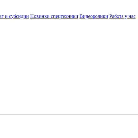
нг и субсидии
Новинки спецтехники
Видеоролики
Работа у нас