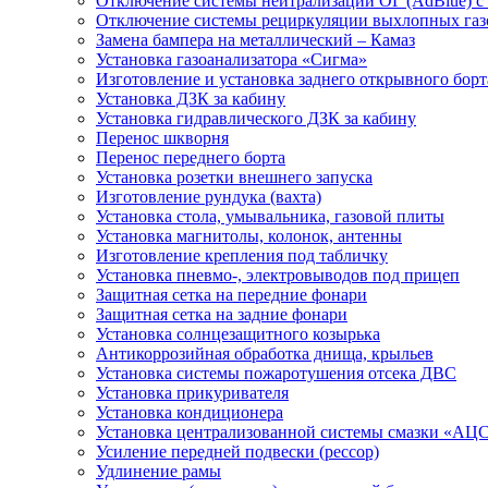
Отключение системы нейтрализации ОГ (AdBlue) 
Отключение системы рециркуляции выхлопных газ
Замена бампера на металлический – Камаз
Установка газоанализатора «Сигма»
Изготовление и установка заднего открывного борт
Установка ДЗК за кабину
Установка гидравлического ДЗК за кабину
Перенос шкворня
Перенос переднего борта
Установка розетки внешнего запуска
Изготовление рундука (вахта)
Установка стола, умывальника, газовой плиты
Установка магнитолы, колонок, антенны
Изготовление крепления под табличку
Установка пневмо-, электровыводов под прицеп
Защитная сетка на передние фонари
Защитная сетка на задние фонари
Установка солнцезащитного козырька
Антикоррозийная обработка днища, крыльев
Установка системы пожаротушения отсека ДВС
Установка прикуривателя
Установка кондиционера
Установка централизованной системы смазки «АЦС
Усиление передней подвески (рессор)
Удлинение рамы