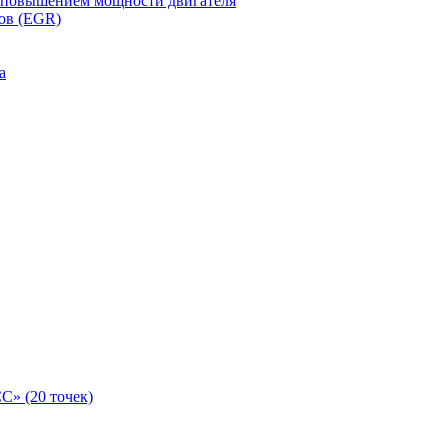
с повышением мощности двигателя
ов (EGR)
а
С» (20 точек)