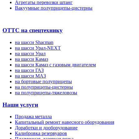
Агрегаты перевозки штанг
Вакуумные полуприцепы-цистерны
ОТТС на спецтехнику
на шасси Shacman
на шасси Урал-NEXT
на шасси Урал
на шасси Камаз
на шасси Камаз с газовым двигателем
на шасси ГАЗ
на шасси МАЗ
на бортовые полуприцепы
на полуприцепы-цистерны
на полуприцепы-тяжеловозы
Наши услуги
Продажа металла
Капитальный ремонт навесного оборудования
Доработки и дооборудование
Калибровка резервуаров
Плазменная, лазерная резка