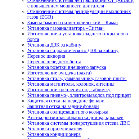
Отключение системы нейтрализации ОГ (AdBlue)
с повышением мощности двигателя
Отключение системы рециркуляции выхлопных
газов (EGR)
Замена бампера на металлический – Камаз
Установка газоанализатора «Сигма»
Изготовление и установка заднего открывного
борта
Установка ДЗК за кабину
Установка гидравлического ДЗК за кабину
Перенос шкворня
Перенос переднего борта
Установка розетки внешнего запуска
Изготовление рундука (вахта)
Установка стола, умывальника, газовой плиты
Установка магнитолы, колонок, антенны
Изготовление крепления под табличку
Установка пневмо-, электровыводов под прицеп
Защитная сетка на передние фонари
Защитная сетка на задние фонари
Установка солнцезащитного козырька
Антикоррозийная обработка днища, крыльев
Установка системы пожаротушения отсека ДВС
Установка прикуривателя
Установка кондиционера