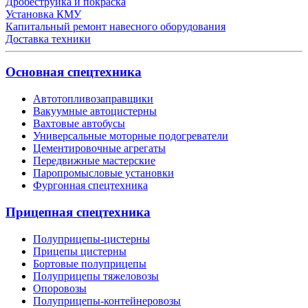
Дробеструйка и покраска
Установка КМУ
Капитальный ремонт навесного оборудования
Доставка техники
Основная спецтехника
Автотопливозаправщики
Вакуумные автоцистерны
Вахтовые автобусы
Универсальные моторные подогреватели
Цементировочные агрегаты
Передвижные мастерские
Паропромысловые установки
Фургонная спецтехника
Прицепная спецтехника
Полуприцепы-цистерны
Прицепы цистерны
Бортовые полуприцепы
Полуприцепы тяжеловозы
Опоровозы
Полуприцепы-контейнеровозы