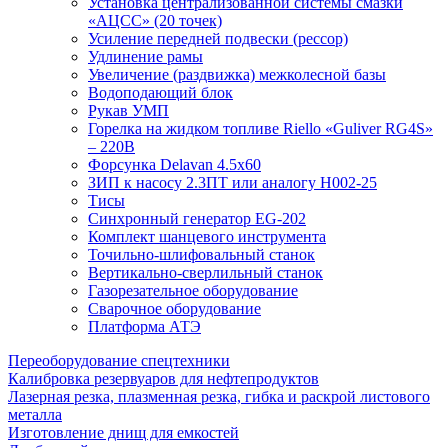
Установка централизованной системы смазки
«АЦСС» (20 точек)
Усиление передней подвески (рессор)
Удлинение рамы
Увеличение (раздвижка) межколесной базы
Водоподающий блок
Рукав УМП
Горелка на жидком топливе Riello «Guliver RG4S»
– 220В
Форсунка Delavan 4.5х60
ЗИП к насосу 2.3ПТ или аналогу Н002-25
Тисы
Синхронный генератор EG-202
Комплект шанцевого инструмента
Точильно-шлифовальный станок
Вертикально-сверлильный станок
Газорезательное оборудование
Сварочное оборудование
Платформа АТЭ
Переоборудование спецтехники
Калибровка резервуаров для нефтепродуктов
Лазерная резка, плазменная резка, гибка и раскрой листового
металла
Изготовление днищ для емкостей