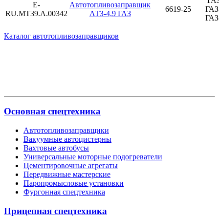
ГАЗ
E-
Автотопливозаправщик
6619-25
ГАЗ
RU.MT39.A.00342
АТЗ-4,9 ГАЗ
ГАЗ
Каталог автотопливозаправщиков
Основная спецтехника
Автотопливозаправщики
Вакуумные автоцистерны
Вахтовые автобусы
Универсальные моторные подогреватели
Цементировочные агрегаты
Передвижные мастерские
Паропромысловые установки
Фургонная спецтехника
Прицепная спецтехника