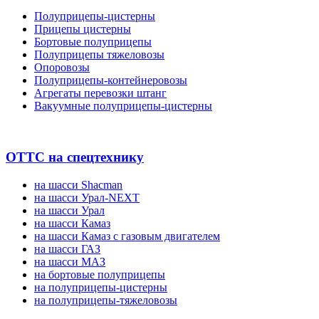
Полуприцепы-цистерны
Прицепы цистерны
Бортовые полуприцепы
Полуприцепы тяжеловозы
Опоровозы
Полуприцепы-контейнеровозы
Агрегаты перевозки штанг
Вакуумные полуприцепы-цистерны
ОТТС на спецтехнику
на шасси Shacman
на шасси Урал-NEXT
на шасси Урал
на шасси Камаз
на шасси Камаз с газовым двигателем
на шасси ГАЗ
на шасси МАЗ
на бортовые полуприцепы
на полуприцепы-цистерны
на полуприцепы-тяжеловозы