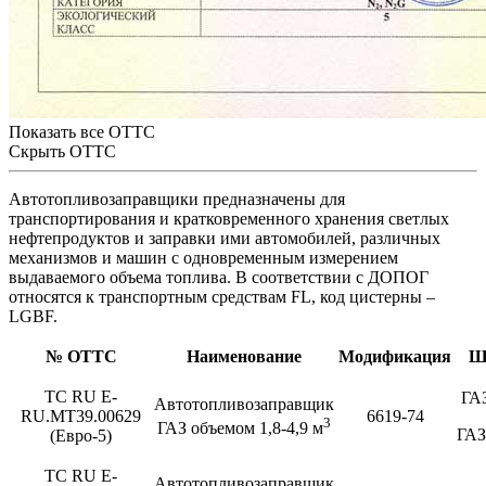
Показать все ОТТС
Скрыть ОТТС
Автотопливозаправщики предназначены для
транспортирования и кратковременного хранения светлых
нефтепродуктов и заправки ими автомобилей, различных
механизмов и машин с одновременным измерением
выдаваемого объема топлива. В соответствии с ДОПОГ
относятся к транспортным средствам FL, код цистерны –
LGBF.
№ ОТТС
Наименование
Модификация
Ш
ТС RU E-
ГА
Автотопливозаправщик
RU.MT39.00629
6619-74
3
ГАЗ объемом 1,8-4,9 м
ГАЗ
(Евро-5)
ТС RU E-
Автотопливозаправщик