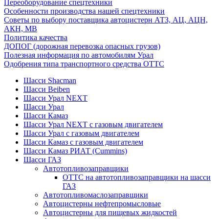
Переоборудование спецтехники
Особенности производства нашей спецтехники
Советы по выбору поставщика автоцистерн АТЗ, АЦ, АЦН,
АКН, МВ
Политика качества
ДОПОГ (дорожная перевозка опасных грузов)
Полезная информация по автомобилям Урал
Одобрения типа транспортного средства ОТТС
Шасси Shacman
Шасси Beiben
Шасси Урал NEXT
Шасси Урал
Шасси Камаз
Шасси Урал NEXT с газовым двигателем
Шасси Урал с газовым двигателем
Шасси Камаз с газовым двигателем
Шасси Камаз РИАТ (Cummins)
Шасси ГАЗ
Автотопливозаправщики
ОТТС на автотопливозаправщики на шасси
ГАЗ
Автотопливомаслозаправщики
Автоцистерны нефтепромысловые
Автоцистерны для пищевых жидкостей