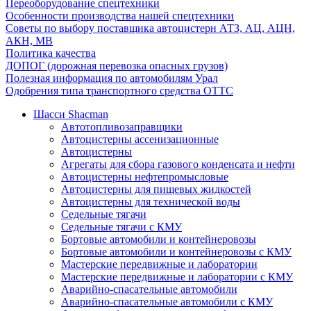
Переоборудование спецтехники
Особенности производства нашей спецтехники
Советы по выбору поставщика автоцистерн АТЗ, АЦ, АЦН,
АКН, МВ
Политика качества
ДОПОГ (дорожная перевозка опасных грузов)
Полезная информация по автомобилям Урал
Одобрения типа транспортного средства ОТТС
Шасси Shacman
Автотопливозаправщики
Автоцистерны ассенизационные
Автоцистерны
Агрегаты для сбора газового конденсата и нефти
Автоцистерны нефтепромысловые
Автоцистерны для пищевых жидкостей
Автоцистерны для технической воды
Седельные тягачи
Седельные тягачи с КМУ
Бортовые автомобили и контейнеровозы
Бортовые автомобили и контейнеровозы с КМУ
Мастерские передвижные и лаборатории
Мастерские передвижные и лаборатории с КМУ
Аварийно-спасательные автомобили
Аварийно-спасательные автомобили с КМУ