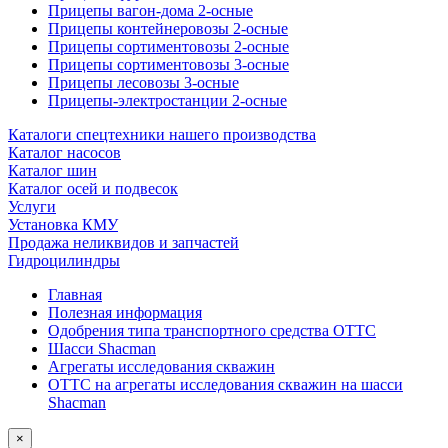
Прицепы вагон-дома 2-осные
Прицепы контейнеровозы 2-осные
Прицепы сортиментовозы 2-осные
Прицепы сортиментовозы 3-осные
Прицепы лесовозы 3-осные
Прицепы-электростанции 2-осные
Каталоги спецтехники нашего производства
Каталог насосов
Каталог шин
Каталог осей и подвесок
Услуги
Установка КМУ
Продажа неликвидов и запчастей
Гидроцилиндры
Главная
Полезная информация
Одобрения типа транспортного средства ОТТС
Шасси Shacman
Агрегаты исследования скважин
ОТТС на агрегаты исследования скважин на шасси
Shacman
×