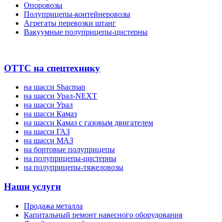
Опоровозы
Полуприцепы-контейнеровозы
Агрегаты перевозки штанг
Вакуумные полуприцепы-цистерны
ОТТС на спецтехнику
на шасси Shacman
на шасси Урал-NEXT
на шасси Урал
на шасси Камаз
на шасси Камаз с газовым двигателем
на шасси ГАЗ
на шасси МАЗ
на бортовые полуприцепы
на полуприцепы-цистерны
на полуприцепы-тяжеловозы
Наши услуги
Продажа металла
Капитальный ремонт навесного оборудования