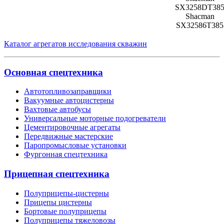
SX3258DT38
Shacman
SX32586T385
Каталог агрегатов исследования скважин
Основная спецтехника
Автотопливозаправщики
Вакуумные автоцистерны
Вахтовые автобусы
Универсальные моторные подогреватели
Цементировочные агрегаты
Передвижные мастерские
Паропромысловые установки
Фургонная спецтехника
Прицепная спецтехника
Полуприцепы-цистерны
Прицепы цистерны
Бортовые полуприцепы
Полуприцепы тяжеловозы