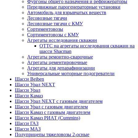
Фургоны общего назначения и рефрижераторы
Передвижные парогенераторные установки
Автомобиль для взрывчатых веществ
Лесовозные тягачи
Лесовозные тягачи с КМУ
Сортиментовозы
Сортиментовозы с КМУ
Агрегаты исследования скважин
ОТТС на агрегаты исследования скважин на
шасси Shacman
Агрегаты ремонтно-сварочные
Агрегаты цементировочные
Агрегаты для депарафинизации
Универсальные моторные подогреватели
Шасси Beiben
Шасси Урал NEXT
Шасси Урал
Шасси Камаз
Шасси Урал NEXT с газовым двигателем
Шасси Урал с газовым двигателем
Шасси Камаз с газовым двигателем
Шасси Камаз РИАТ (Cummins)
Шасси ГАЗ
Шасси МАЗ
Полуприцепы тяжеловозы 2-осные