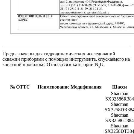
Предназначены для гидродинамических исследований
скважин приборами с помощью инструмента, спускаемого на
канатной проволоке. Относятся к категории N
G.
₃
№ ОТТС
Наименование
Модификация
Шасси
Shacman
SX32586R384
Shacman
SX3258DR38
Shacman
SX32586T384
Shacman
SX3258DT38