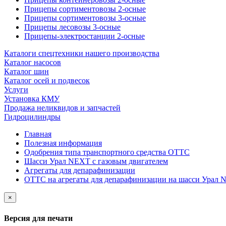
Прицепы сортиментовозы 2-осные
Прицепы сортиментовозы 3-осные
Прицепы лесовозы 3-осные
Прицепы-электростанции 2-осные
Каталоги спецтехники нашего производства
Каталог насосов
Каталог шин
Каталог осей и подвесок
Услуги
Установка КМУ
Продажа неликвидов и запчастей
Гидроцилиндры
Главная
Полезная информация
Одобрения типа транспортного средства ОТТС
Шасси Урал NEXT с газовым двигателем
Агрегаты для депарафинизации
ОТТС на агрегаты для депарафинизации на шасси Урал 
×
Версия для печати