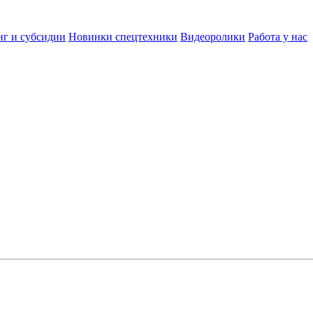
нг и субсидии
Новинки спецтехники
Видеоролики
Работа у нас