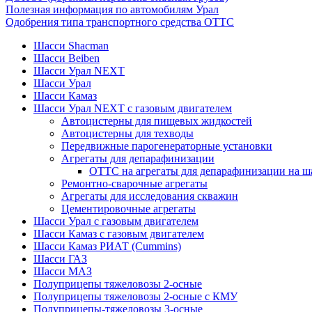
Полезная информация по автомобилям Урал
Одобрения типа транспортного средства ОТТС
Шасси Shacman
Шасси Beiben
Шасси Урал NEXT
Шасси Урал
Шасси Камаз
Шасси Урал NEXT с газовым двигателем
Автоцистерны для пищевых жидкостей
Автоцистерны для техводы
Передвижные парогенераторные установки
Агрегаты для депарафинизации
ОТТС на агрегаты для депарафинизации на ш
Ремонтно-сварочные агрегаты
Агрегаты для исследования скважин
Цементировочные агрегаты
Шасси Урал с газовым двигателем
Шасси Камаз с газовым двигателем
Шасси Камаз РИАТ (Cummins)
Шасси ГАЗ
Шасси МАЗ
Полуприцепы тяжеловозы 2-осные
Полуприцепы тяжеловозы 2-осные с КМУ
Полуприцепы-тяжеловозы 3-осные