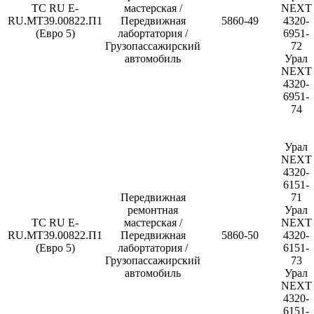
ТС RU E-
мастерская /
NEXT
RU.МТ39.00822.П1
Передвижная
5860-49
4320-
(Евро 5)
лабортатория /
6951-
Грузопассажирский
72
автомобиль
Урал
NEXT
4320-
6951-
74
Урал
NEXT
4320-
6151-
Передвижная
71
ремонтная
Урал
ТС RU E-
мастерская /
NEXT
RU.МТ39.00822.П1
Передвижная
5860-50
4320-
(Евро 5)
лабортатория /
6151-
Грузопассажирский
73
автомобиль
Урал
NEXT
4320-
6151-