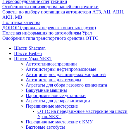
Переоборудование спецтехники
Особенности производства нашей спецтехники
Советы по выбору поставщика автоцистерн АТЗ, АЦ, АЦН,
АКН, МВ
Политика качества
ДОПОГ (дорожная перевозка опасных грузов)
Полезная информация по автомобилям Урал
Одобрения типа транспортного средства ОТТС
Шасси Shacman
Шасси Beiben
Шасси Урал NEXT
Автотопливозаправщики
Автоцистерны нефтепромысловые
Автоцистерны для пищевых жидкостей
Автоцистерны для техводы
Агрегаты для сбора газового конденсата
Вакуумные машины
Паропромысловые установки
Агрегаты для депарафинизации
Передвижные мастерские
ОТТС на передвижные мастерские на шасси
Урал-NEXT
Передвижные мастерские с КМУ
Вахтовые автобусы