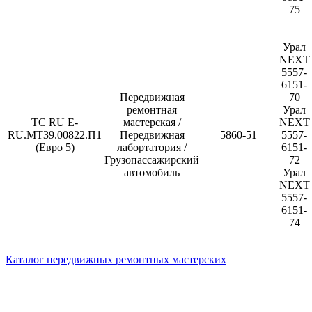
75
Урал
NEXT
5557-
6151-
Передвижная
70
ремонтная
Урал
ТС RU E-
мастерская /
NEXT
RU.МТ39.00822.П1
Передвижная
5860-51
5557-
(Евро 5)
лабортатория /
6151-
Грузопассажирский
72
автомобиль
Урал
NEXT
5557-
6151-
74
Каталог передвижных ремонтных мастерских