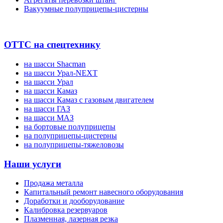
Вакуумные полуприцепы-цистерны
ОТТС на спецтехнику
на шасси Shacman
на шасси Урал-NEXT
на шасси Урал
на шасси Камаз
на шасси Камаз с газовым двигателем
на шасси ГАЗ
на шасси МАЗ
на бортовые полуприцепы
на полуприцепы-цистерны
на полуприцепы-тяжеловозы
Наши услуги
Продажа металла
Капитальный ремонт навесного оборудования
Доработки и дооборудование
Калибровка резервуаров
Плазменная, лазерная резка