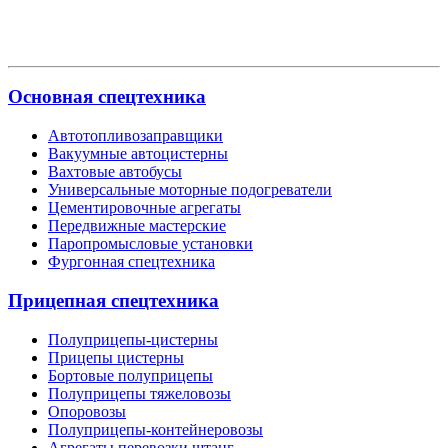
Основная спецтехника
Автотопливозаправщики
Вакуумные автоцистерны
Вахтовые автобусы
Универсальные моторные подогреватели
Цементировочные агрегаты
Передвижные мастерские
Паропромысловые установки
Фургонная спецтехника
Прицепная спецтехника
Полуприцепы-цистерны
Прицепы цистерны
Бортовые полуприцепы
Полуприцепы тяжеловозы
Опоровозы
Полуприцепы-контейнеровозы
Агрегаты перевозки штанг