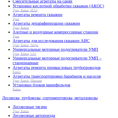
Смесительные агрегаты на санях
Установки кислотной обработки скважин (АКОС)
Урал, Камаз, МАЗ
Агрегаты ремонта скважин
Урал
Агрегаты депарафинизации скважин
Урал, Камаз
Азотные и воздушные компрессорные станции
Урал
Агрегаты для исследования скважин АИС
Урал, Камаз, Четра
Универсальные моторные подогреватели УМП
Урал, Камаз, ГАЗ
Универсальные моторные подогреватели УМП –
стационарные
Агрегаты ремонта промысловых трубопроводов
Камаз
Агрегаты транспортировки барабанов и насосов
Урал, Камаз, Shacman
Установки блоков манифольдов
Камаз
Лесовозы, трубовозы, сортиментовозы, металловозы
Лесовозные тягачи
Урал, Камаз
Лесовозные автопоезда