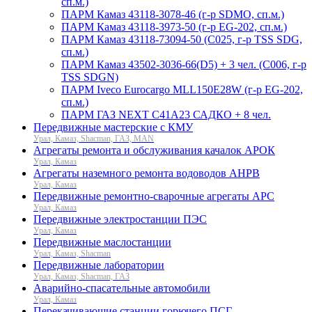
сп.м.)
ПАРМ Камаз 43118-3078-46 (г-р SDMO, сп.м.)
ПАРМ Камаз 43118-3973-50 (г-р EG-202, сп.м.)
ПАРМ Камаз 43118-73094-50 (С025, г-р TSS SDG,
сп.м.)
ПАРМ Камаз 43502-3036-66(D5) + 3 чел. (C006, г-р
TSS SDGN)
ПАРМ Iveco Eurocargo MLL150E28W (г-р EG-202,
сп.м.)
ПАРМ ГАЗ NEXT C41A23 САДКО + 8 чел.
Передвижные мастерские с КМУ
Урал, Камаз, Shacman, ГАЗ, MAN
Агрегаты ремонта и обслуживания качалок АРОК
Урал, Камаз
Агрегаты наземного ремонта водоводов АНРВ
Урал, Камаз
Передвижные ремонтно-сварочные агрегаты АРС
Урал, Камаз
Передвижные электростанции ПЭС
Урал, Камаз
Передвижные маслостанции
Урал, Камаз, Shacman
Передвижные лаборатории
Урал, Камаз, Shacman, ГАЗ
Аварийно-спасательные автомобили
Урал, Камаз
Перекачивающие станции горючего ПСГ