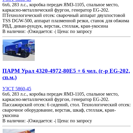
6х6, 283 л.с., коробка передач ЯМЗ-1105, спальное место,
каркасно-металлический фургон, генератор EG-202.
ПТехнологический отсек: сварочный аппарат двухпостовой
TSS DGW-500, аппарат плазменной резки, станок для обжима
РВД, диван-рундук, верстак, стеллаж, кран-укосина
В наличии: -
|
Ожидается: -
|
Цена:
по запросу
ПАРМ Урал 4320-4972-80Е5 + 6 чел. (г-р EG-202,
сп.м.)
УЗСТ 5860-45
6х6, 283 л.с., коробка передач ЯМЗ-1105, спальное место,
каркасно-металлический фургон, генератор EG-202.
Пассажирский отсек: 6 сидений, стол. Технологический отсек:
сварочное оборудование, верстак, шкаф, стеллаж, кран-
укосина
В наличии: -
|
Ожидается: -
|
Цена:
по запросу