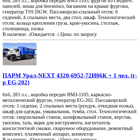
6х6, 283 л.с., коробка передач ЯМЗ-1105, фургон из сэндвич-
панелей, ниша для бензопил, багажник на крыше фургона,
генератор TSS DGW. Пассажирско-спальный отсек: 6
сидений, 4 спальных места, два стол, шкаф. Технологический
отсек: кольца крепления груза, кран-укосина, стеллаж,
столешница, полка
В наличии: -
|
Ожидается: -
|
Цена:
по запросу
ПАРМ Урал-NEXT 4320-6952-72И06К + 1 чел. (г-
р EG-202)
6х6, 283 л.с., коробка передач ЯМЗ-1105, каркасно-
металлический фургон, генератор EG-202. Пассажирский
отсек: 1 сиденье, 2 спальных места (рундук, откидная полка),
шкаф для одежды, умывальник, тумба, стол. Технологический
отсек: сверлильный станок, шлифовальный станок, верстак,
укосина, таль, ящик для инструмента, нагнетатель
консистентной смазки, сварочное оборудование, ремонтный
комплект, плазменный аппарат, конвектор
В наличии: -
|
Ожидается: -
|
Цена:
по запросу