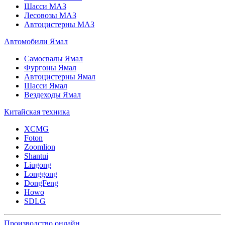
Шасси МАЗ
Лесовозы МАЗ
Автоцистерны МАЗ
Автомобили Ямал
Самосвалы Ямал
Фургоны Ямал
Автоцистерны Ямал
Шасси Ямал
Вездеходы Ямал
Китайская техника
XCMG
Foton
Zoomlion
Shantui
Liugong
Longgong
DongFeng
Howo
SDLG
Производство онлайн