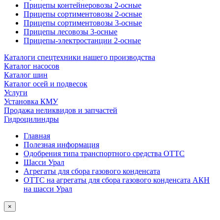
Прицепы контейнеровозы 2-осные
Прицепы сортиментовозы 2-осные
Прицепы сортиментовозы 3-осные
Прицепы лесовозы 3-осные
Прицепы-электростанции 2-осные
Каталоги спецтехники нашего производства
Каталог насосов
Каталог шин
Каталог осей и подвесок
Услуги
Установка КМУ
Продажа неликвидов и запчастей
Гидроцилиндры
Главная
Полезная информация
Одобрения типа транспортного средства ОТТС
Шасси Урал
Агрегаты для сбора газового конденсата
ОТТС на агрегаты для сбора газового конденсата АКН
на шасси Урал
×