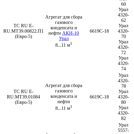
60
Урал
4320-
Агрегат для сбора
62
газового
ТС RU E-
Урал
конденсата и
RU.МТ39.00822.П1
6619С-18
4320-
нефти
АКН-10
(Евро-5)
70
Урал
Урал
3
8...11 м
4320-
72
Урал
4320-
74
Урал
4320-
Агрегат для сбора
78
газового
ТС RU E-
Урал
конденсата и
RU.МТ39.01084
6619С-18
4320-
нефти
(Евро-5)
80
3
Урал
8...11 м
4320-
82
Урал
5557-