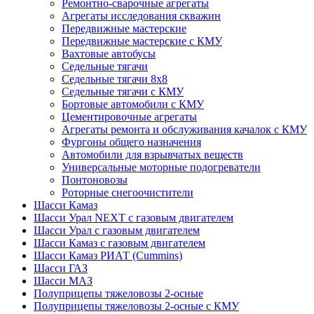
Ремонтно-сварочные агрегаты
Агрегаты исследования скважин
Передвижные мастерские
Передвижные мастерские с КМУ
Вахтовые автобусы
Седельные тягачи
Седельные тягачи 8х8
Седельные тягачи с КМУ
Бортовые автомобили с КМУ
Цементировочные агрегаты
Агрегаты ремонта и обслуживания качалок с КМУ
Фургоны общего назначения
Автомобили для взрывчатых веществ
Универсальные моторные подогреватели
Понтоновозы
Роторные снегоочистители
Шасси Камаз
Шасси Урал NEXT с газовым двигателем
Шасси Урал с газовым двигателем
Шасси Камаз с газовым двигателем
Шасси Камаз РИАТ (Cummins)
Шасси ГАЗ
Шасси МАЗ
Полуприцепы тяжеловозы 2-осные
Полуприцепы тяжеловозы 2-осные с КМУ