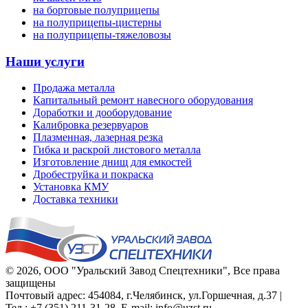
на бортовые полуприцепы
на полуприцепы-цистерны
на полуприцепы-тяжеловозы
Наши услуги
Продажа металла
Капитальный ремонт навесного оборудования
Доработки и дооборудование
Калибровка резервуаров
Плазменная, лазерная резка
Гибка и раскрой листового металла
Изготовление днищ для емкостей
Дробеструйка и покраска
Установка КМУ
Доставка техники
© 2026,
ООО "Уральский Завод Спецтехники"
, Все права
защищены
Почтовый адрес:
454084
,
г.Челябинск
,
ул.Горшечная, д.37
|
Тел.:
+7 (351) 211-31-28
, E-mail:
info@uzst.ru