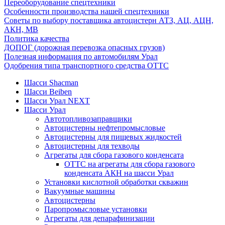
Переоборудование спецтехники
Особенности производства нашей спецтехники
Советы по выбору поставщика автоцистерн АТЗ, АЦ, АЦН,
АКН, МВ
Политика качества
ДОПОГ (дорожная перевозка опасных грузов)
Полезная информация по автомобилям Урал
Одобрения типа транспортного средства ОТТС
Шасси Shacman
Шасси Beiben
Шасси Урал NEXT
Шасси Урал
Автотопливозаправщики
Автоцистерны нефтепромысловые
Автоцистерны для пищевых жидкостей
Автоцистерны для техводы
Агрегаты для сбора газового конденсата
ОТТС на агрегаты для сбора газового
конденсата АКН на шасси Урал
Установки кислотной обработки скважин
Вакуумные машины
Автоцистерны
Паропромысловые установки
Агрегаты для депарафинизации