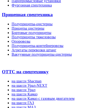
Паропромысловые установки
Фургонная спецтехника
Прицепная спецтехника
Полуприцепы-цистерны
Прицепы цистерны
Бортовые полуприцепы
Полуприцепы тяжеловозы
Опоровозы
Полуприцепы-контейнеровозы
Агрегаты перевозки штанг
Вакуумные полуприцепы-цистерны
ОТТС на спецтехнику
на шасси Shacman
на шасси Урал-NEXT
на шасси Урал
на шасси Камаз
на шасси Камаз с газовым двигателем
на шасси ГАЗ
на шасси МАЗ