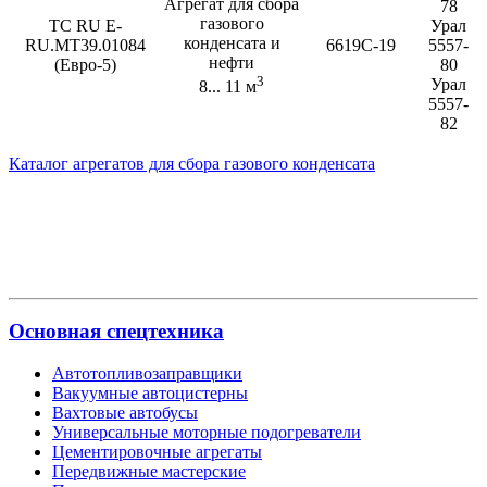
Агрегат для сбора
78
газового
ТС RU E-
Урал
конденсата и
RU.МТ39.01084
6619С-19
5557-
нефти
(Евро-5)
80
3
Урал
8... 11 м
5557-
82
Каталог агрегатов для сбора газового конденсата
Основная спецтехника
Автотопливозаправщики
Вакуумные автоцистерны
Вахтовые автобусы
Универсальные моторные подогреватели
Цементировочные агрегаты
Передвижные мастерские