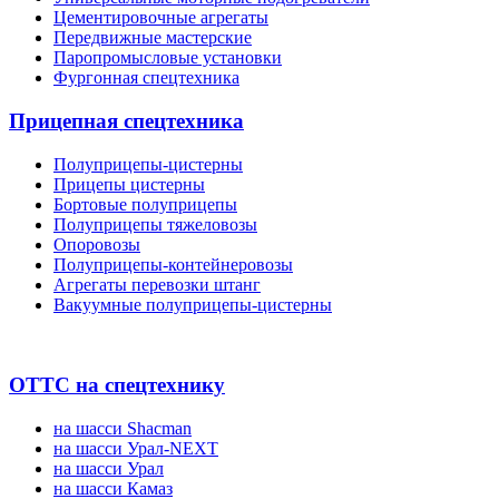
Цементировочные агрегаты
Передвижные мастерские
Паропромысловые установки
Фургонная спецтехника
Прицепная спецтехника
Полуприцепы-цистерны
Прицепы цистерны
Бортовые полуприцепы
Полуприцепы тяжеловозы
Опоровозы
Полуприцепы-контейнеровозы
Агрегаты перевозки штанг
Вакуумные полуприцепы-цистерны
ОТТС на спецтехнику
на шасси Shacman
на шасси Урал-NEXT
на шасси Урал
на шасси Камаз