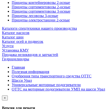
Прицепы контейнеровозы 2-осные
Прицепы сортиментовозы 2-осные
Прицепы сортиментовозы 3-осные
Прицепы лесовозы 3-осные
Прицепы-электростанции 2-осные
Каталоги спецтехники нашего производства
Каталог насосов
Каталог шин
Каталог осей и подвесок
Услуги
Установка КМУ
Продажа неликвидов и запчастей
Гидроцилиндры
Главная
Полезная информация
Одобрения типа транспортного средства ОТТС
Шасси Урал
Универсальные моторные подогреватели
ОТТС на моторные подогреватели УМП на шасси Урал
×
Версия для печати