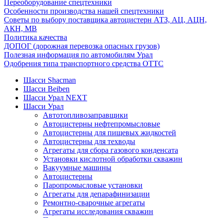
Переоборудование спецтехники
Особенности производства нашей спецтехники
Советы по выбору поставщика автоцистерн АТЗ, АЦ, АЦН,
АКН, МВ
Политика качества
ДОПОГ (дорожная перевозка опасных грузов)
Полезная информация по автомобилям Урал
Одобрения типа транспортного средства ОТТС
Шасси Shacman
Шасси Beiben
Шасси Урал NEXT
Шасси Урал
Автотопливозаправщики
Автоцистерны нефтепромысловые
Автоцистерны для пищевых жидкостей
Автоцистерны для техводы
Агрегаты для сбора газового конденсата
Установки кислотной обработки скважин
Вакуумные машины
Автоцистерны
Паропромысловые установки
Агрегаты для депарафинизации
Ремонтно-сварочные агрегаты
Агрегаты исследования скважин