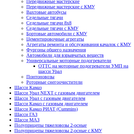
Передвижные мастерские
Передвижные мастерские с КМУ
Вахтовые автобусы
Седельные тягачи
Седельные тягачи 8х8
Седельные тягачи с КМУ
Бортовые автомобили с КМУ
Цементировочные агрегаты
Агрегаты ремонта и обслуживания качалок с КМУ
Фургоны общего назначения
Автомобили для взрывчатых веществ
Универсальные моторные подогреватели
ОТТС на моторные подогреватели УМП на
шасси Урал
Понтоновозы
Роторные снегоочистители
Шасси Камаз
Шасси Урал NEXT с газовым двигателем
Шасси Урал с газовым двигателем
Шасси Камаз с газовым двигателем
Шасси Камаз РИАТ (Cummins)
Шасси ГАЗ
Шасси МАЗ
Полуприцепы тяжеловозы 2-осные
Полуприцепы тяжеловозы 2-осные с КМУ