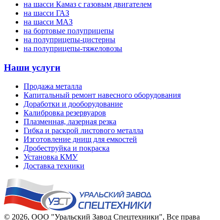
на шасси Камаз с газовым двигателем
на шасси ГАЗ
на шасси МАЗ
на бортовые полуприцепы
на полуприцепы-цистерны
на полуприцепы-тяжеловозы
Наши услуги
Продажа металла
Капитальный ремонт навесного оборудования
Доработки и дооборудование
Калибровка резервуаров
Плазменная, лазерная резка
Гибка и раскрой листового металла
Изготовление днищ для емкостей
Дробеструйка и покраска
Установка КМУ
Доставка техники
© 2026,
ООО "Уральский Завод Спецтехники"
, Все права