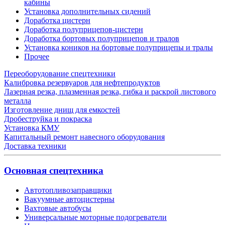
кабины
Установка дополнительных сидений
Доработка цистерн
Доработка полуприцепов-цистерн
Доработка бортовых полуприцепов и тралов
Установка коников на бортовые полуприцепы и тралы
Прочее
Переоборудование спецтехники
Калибровка резервуаров для нефтепродуктов
Лазерная резка, плазменная резка, гибка и раскрой листового
металла
Изготовление днищ для емкостей
Дробеструйка и покраска
Установка КМУ
Капитальный ремонт навесного оборудования
Доставка техники
Основная спецтехника
Автотопливозаправщики
Вакуумные автоцистерны
Вахтовые автобусы
Универсальные моторные подогреватели