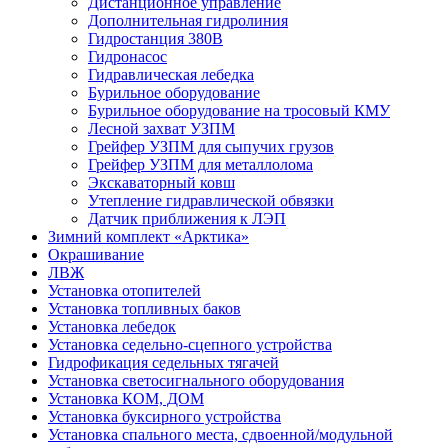
Дистанционное управление
Дополнительная гидролиния
Гидростанция 380В
Гидронасос
Гидравлическая лебедка
Бурильное оборудование
Бурильное оборудование на тросовый КМУ
Лесной захват УЗПМ
Грейфер УЗПМ для сыпучих грузов
Грейфер УЗПМ для металлолома
Экскаваторный ковш
Утепление гидравлической обвязки
Датчик приближения к ЛЭП
Зимний комплект «Арктика»
Окрашивание
ЛВЖ
Установка отопителей
Установка топливных баков
Установка лебедок
Установка седельно-сцепного устройства
Гидрофикация седельных тягачей
Установка светосигнального оборудования
Установка КОМ, ДОМ
Установка буксирного устройства
Установка спального места, сдвоенной/модульной