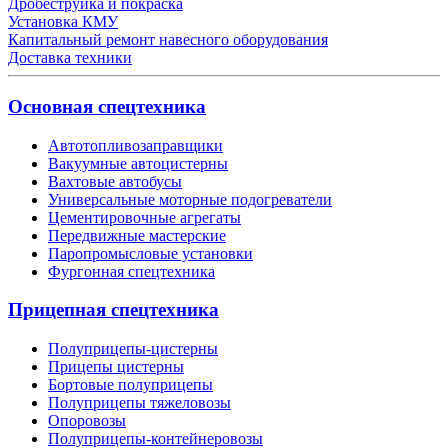
Дробеструйка и покраска
Установка КМУ
Капитальный ремонт навесного оборудования
Доставка техники
Основная спецтехника
Автотопливозаправщики
Вакуумные автоцистерны
Вахтовые автобусы
Универсальные моторные подогреватели
Цементировочные агрегаты
Передвижные мастерские
Паропромысловые установки
Фургонная спецтехника
Прицепная спецтехника
Полуприцепы-цистерны
Прицепы цистерны
Бортовые полуприцепы
Полуприцепы тяжеловозы
Опоровозы
Полуприцепы-контейнеровозы