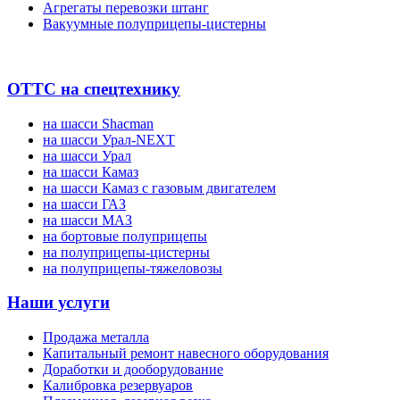
Агрегаты перевозки штанг
Вакуумные полуприцепы-цистерны
ОТТС на спецтехнику
на шасси Shacman
на шасси Урал-NEXT
на шасси Урал
на шасси Камаз
на шасси Камаз с газовым двигателем
на шасси ГАЗ
на шасси МАЗ
на бортовые полуприцепы
на полуприцепы-цистерны
на полуприцепы-тяжеловозы
Наши услуги
Продажа металла
Капитальный ремонт навесного оборудования
Доработки и дооборудование
Калибровка резервуаров