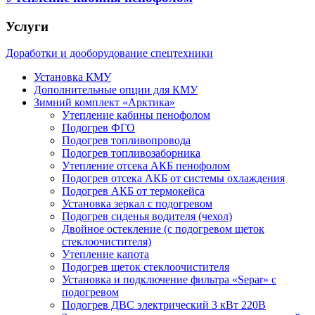
Услуги
Доработки и дооборудование спецтехники
Установка КМУ
Дополнительные опции для КМУ
Зимний комплект «Арктика»
Утепление кабины пенофолом
Подогрев ФГО
Подогрев топливопровода
Подогрев топливозаборника
Утепление отсека АКБ пенофолом
Подогрев отсека АКБ от системы охлаждения
Подогрев АКБ от термокейса
Установка зеркал с подогревом
Подогрев сиденья водителя (чехол)
Двойное остекление (с подогревом щеток
стеклоочистителя)
Утепление капота
Подогрев щеток стеклоочистителя
Установка и подключение фильтра «Separ» с
подогревом
Подогрев ДВС электрический 3 кВт 220В