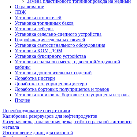
Замена пластикового топливопровода на медный
Окрашивание
ЛВЖ
Установка отопителей
Установка топливных баков
Установка лебедок
Установка седельно-сцепного устройства
Гидрофикация седельных тягачей
Установка светосигнального оборудования
Установка КОМ, ДОМ
Установка буксирного устройства
Установка спального места, сдвоенной/модульной
кабины
Установка дополнительных сидений
Доработка цистерн
Доработка полуприцепов-цистерн
Доработка бортовых полуприцепов и тралов
Установка коников на бортовые полуприцепы и тралы
Прочее
Переоборудование спецтехники
Калибровка резервуаров для нефтепродуктов
Лазерная резка, плазменная резка, гибка и раскрой листового
металла
Изготовление днищ для емкостей