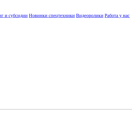
нг и субсидии
Новинки спецтехники
Видеоролики
Работа у нас