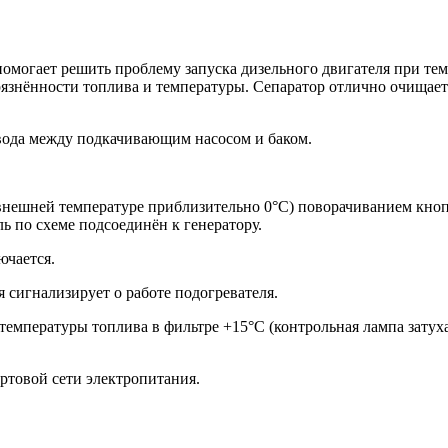
помогает решить проблему запуска дизельного двигателя при те
агрязнённости топлива и температуры. Сепаратор отлично очищае
вода между подкачивающим насосом и баком.
внешней температуре приблизительно 0°С) поворачиванием кноп
ь по схеме подсоединён к генератору.
ючается.
 сигнализирует о работе подогревателя.
емпературы топлива в фильтре +15°С (контрольная лампа затуха
ортовой сети электропитания.