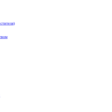
стителя)
евом
ы