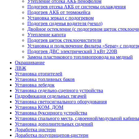
Утепление отсека АКБ пенофолом
Подогрев отсека АКБ от системы охлаждения
Подогрев АКБ от термокейса
Установка зеркал с подогревом
Подогрев сиденья водителя (чехол)
Двойное остекление (с подогревом щеток стеклоочи
Утепление капота
Подогрев щеток стеклоочистителя
Установка и подключение фильтра «Separ» с подогр
Подогрев ДВС электрический 3 кВт 220В
Замена пластикового топливопровода на медный
Окрашивание
ЛВЖ
Установка отопителей
Установка топливных баков
Установка лебедок
Установка седельно-сцепного устройства
Гидрофикация седельных тягачей
Установка светосигнального оборудования
Установка КОМ, ДОМ
Установка буксирного устройства
Установка спального места, сдвоенной/модульной кабин
Установка дополнительных сидений
Доработка цистерн
Доработка полуприцепов-цистерн