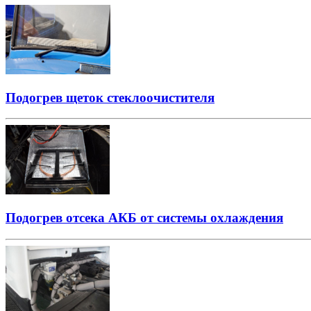
Подогрев щеток стеклоочистителя
Подогрев отсека АКБ от системы охлаждения