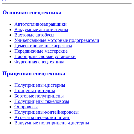
Основная спецтехника
Автотопливозаправщики
Вакуумные автоцистерны
Вахтовые автобусы
Универсальные моторные подогреватели
Цементировочные агрегаты
Передвижные мастерские
Паропромысловые установки
Фургонная спецтехника
Прицепная спецтехника
Полуприцепы-цистерны
Прицепы цистерны
Бортовые полуприцепы
Полуприцепы тяжеловозы
Опоровозы
Полуприцепы-контейнеровозы
Агрегаты перевозки штанг
Вакуумные полуприцепы-цистерны