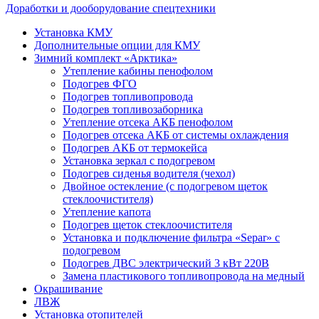
Доработки и дооборудование спецтехники
Установка КМУ
Дополнительные опции для КМУ
Зимний комплект «Арктика»
Утепление кабины пенофолом
Подогрев ФГО
Подогрев топливопровода
Подогрев топливозаборника
Утепление отсека АКБ пенофолом
Подогрев отсека АКБ от системы охлаждения
Подогрев АКБ от термокейса
Установка зеркал с подогревом
Подогрев сиденья водителя (чехол)
Двойное остекление (с подогревом щеток
стеклоочистителя)
Утепление капота
Подогрев щеток стеклоочистителя
Установка и подключение фильтра «Separ» с
подогревом
Подогрев ДВС электрический 3 кВт 220В
Замена пластикового топливопровода на медный
Окрашивание
ЛВЖ
Установка отопителей