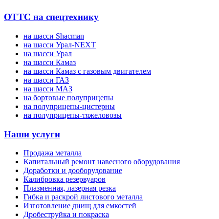
ОТТС на спецтехнику
на шасси Shacman
на шасси Урал-NEXT
на шасси Урал
на шасси Камаз
на шасси Камаз с газовым двигателем
на шасси ГАЗ
на шасси МАЗ
на бортовые полуприцепы
на полуприцепы-цистерны
на полуприцепы-тяжеловозы
Наши услуги
Продажа металла
Капитальный ремонт навесного оборудования
Доработки и дооборудование
Калибровка резервуаров
Плазменная, лазерная резка
Гибка и раскрой листового металла
Изготовление днищ для емкостей
Дробеструйка и покраска