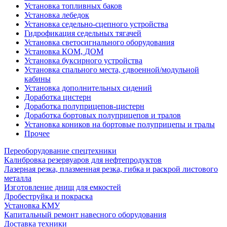
Установка топливных баков
Установка лебедок
Установка седельно-сцепного устройства
Гидрофикация седельных тягачей
Установка светосигнального оборудования
Установка КОМ, ДОМ
Установка буксирного устройства
Установка спального места, сдвоенной/модульной
кабины
Установка дополнительных сидений
Доработка цистерн
Доработка полуприцепов-цистерн
Доработка бортовых полуприцепов и тралов
Установка коников на бортовые полуприцепы и тралы
Прочее
Переоборудование спецтехники
Калибровка резервуаров для нефтепродуктов
Лазерная резка, плазменная резка, гибка и раскрой листового
металла
Изготовление днищ для емкостей
Дробеструйка и покраска
Установка КМУ
Капитальный ремонт навесного оборудования
Доставка техники