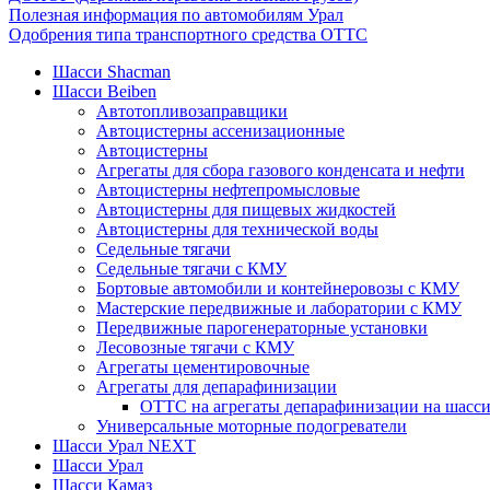
Полезная информация по автомобилям Урал
Одобрения типа транспортного средства ОТТС
Шасси Shacman
Шасси Beiben
Автотопливозаправщики
Автоцистерны ассенизационные
Автоцистерны
Агрегаты для сбора газового конденсата и нефти
Автоцистерны нефтепромысловые
Автоцистерны для пищевых жидкостей
Автоцистерны для технической воды
Седельные тягачи
Седельные тягачи с КМУ
Бортовые автомобили и контейнеровозы с КМУ
Мастерские передвижные и лаборатории с КМУ
Передвижные парогенераторные установки
Лесовозные тягачи с КМУ
Агрегаты цементировочные
Агрегаты для депарафинизации
ОТТС на агрегаты депарафинизации на шасси
Универсальные моторные подогреватели
Шасси Урал NEXT
Шасси Урал
Шасси Камаз