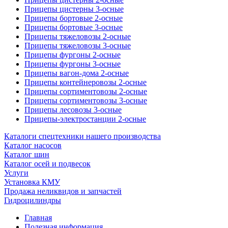
Прицепы цистерны 3-осные
Прицепы бортовые 2-осные
Прицепы бортовые 3-осные
Прицепы тяжеловозы 2-осные
Прицепы тяжеловозы 3-осные
Прицепы фургоны 2-осные
Прицепы фургоны 3-осные
Прицепы вагон-дома 2-осные
Прицепы контейнеровозы 2-осные
Прицепы сортиментовозы 2-осные
Прицепы сортиментовозы 3-осные
Прицепы лесовозы 3-осные
Прицепы-электростанции 2-осные
Каталоги спецтехники нашего производства
Каталог насосов
Каталог шин
Каталог осей и подвесок
Услуги
Установка КМУ
Продажа неликвидов и запчастей
Гидроцилиндры
Главная
Полезная информация