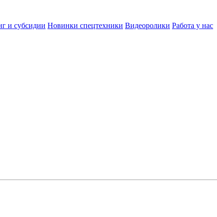
нг и субсидии
Новинки спецтехники
Видеоролики
Работа у нас