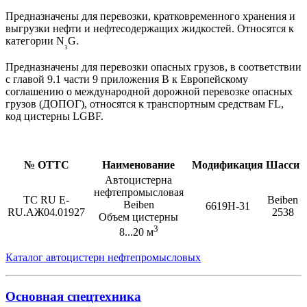
Предназначены для перевозки, кратковременного хранения и
выгрузки нефти и нефтесодержащих жидкостей. Относятся к
категории N
G.
₃
Предназначены для перевозки опасных грузов, в соответствии
с главой 9.1 части 9 приложения B к Европейскому
соглашению о международной дорожной перевозке опасных
грузов (ДОПОГ), относятся к транспортным средствам FL,
код цистерны LGBF.
№ ОТТС
Наименование
Модификация
Шасси
Автоцистерна
нефтепромысловая
ТС RU Е-
Beiben
Beiben
6619H-31
RU.АЖ04.01927
2538
Объем цистерны
3
8...20 м
Каталог автоцистерн нефтепромысловых
Основная спецтехника