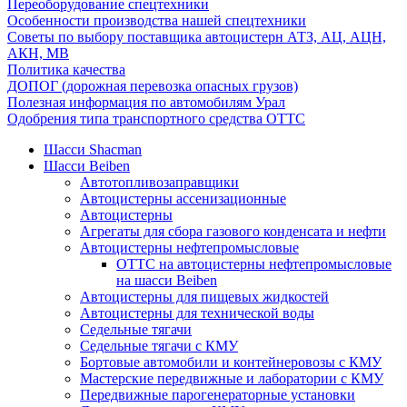
Переоборудование спецтехники
Особенности производства нашей спецтехники
Советы по выбору поставщика автоцистерн АТЗ, АЦ, АЦН,
АКН, МВ
Политика качества
ДОПОГ (дорожная перевозка опасных грузов)
Полезная информация по автомобилям Урал
Одобрения типа транспортного средства ОТТС
Шасси Shacman
Шасси Beiben
Автотопливозаправщики
Автоцистерны ассенизационные
Автоцистерны
Агрегаты для сбора газового конденсата и нефти
Автоцистерны нефтепромысловые
ОТТС на автоцистерны нефтепромысловые
на шасси Beiben
Автоцистерны для пищевых жидкостей
Автоцистерны для технической воды
Седельные тягачи
Седельные тягачи с КМУ
Бортовые автомобили и контейнеровозы с КМУ
Мастерские передвижные и лаборатории с КМУ
Передвижные парогенераторные установки