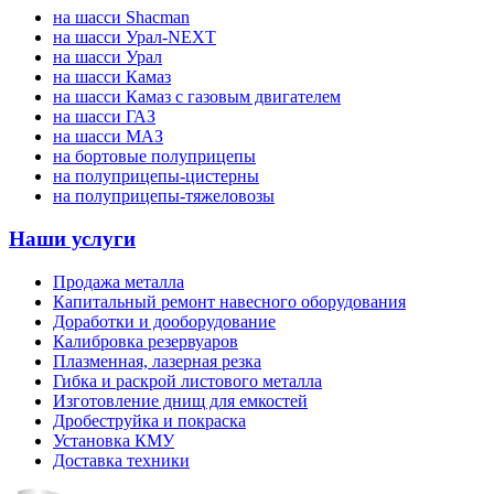
на шасси Shacman
на шасси Урал-NEXT
на шасси Урал
на шасси Камаз
на шасси Камаз с газовым двигателем
на шасси ГАЗ
на шасси МАЗ
на бортовые полуприцепы
на полуприцепы-цистерны
на полуприцепы-тяжеловозы
Наши услуги
Продажа металла
Капитальный ремонт навесного оборудования
Доработки и дооборудование
Калибровка резервуаров
Плазменная, лазерная резка
Гибка и раскрой листового металла
Изготовление днищ для емкостей
Дробеструйка и покраска
Установка КМУ
Доставка техники