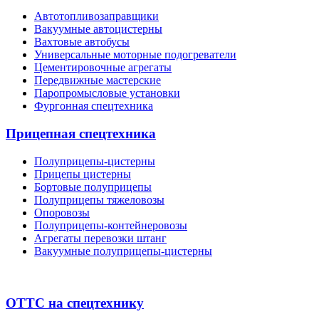
Автотопливозаправщики
Вакуумные автоцистерны
Вахтовые автобусы
Универсальные моторные подогреватели
Цементировочные агрегаты
Передвижные мастерские
Паропромысловые установки
Фургонная спецтехника
Прицепная спецтехника
Полуприцепы-цистерны
Прицепы цистерны
Бортовые полуприцепы
Полуприцепы тяжеловозы
Опоровозы
Полуприцепы-контейнеровозы
Агрегаты перевозки штанг
Вакуумные полуприцепы-цистерны
ОТТС на спецтехнику