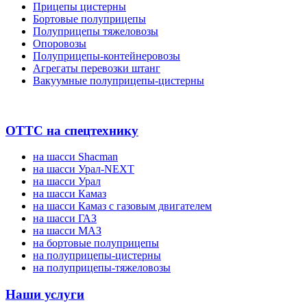
Прицепы цистерны
Бортовые полуприцепы
Полуприцепы тяжеловозы
Опоровозы
Полуприцепы-контейнеровозы
Агрегаты перевозки штанг
Вакуумные полуприцепы-цистерны
ОТТС на спецтехнику
на шасси Shacman
на шасси Урал-NEXT
на шасси Урал
на шасси Камаз
на шасси Камаз с газовым двигателем
на шасси ГАЗ
на шасси МАЗ
на бортовые полуприцепы
на полуприцепы-цистерны
на полуприцепы-тяжеловозы
Наши услуги