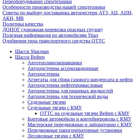
Переоборудование спецтехники
Особенности производства нашей спецтехники
Советы по выбору поставщика автоцистерн АТЗ, АЦ, АЦН,
АКН, МВ
Политика качества
ДОПОГ (дорожная перевозка опасных грузов)
Полезная информация по автомобилям Урал
Одобрения типа транспортного средства ОТТС
Шасси Shacman
Шасси Beiben
Автотопливозаправщики
Автоцистерны ассенизационные
Автоцистерны
Агрегаты для сбора газового конденсата и нефти
Автоцистерны нефтепромысловые
Автоцистерны для пищевых жидкостей
Автоцистерны для технической воды
Седельные тягачи
Седельные тягачи с КМУ
ОТТС на седельные тягачи Beiben с КМУ
Бортовые автомобили и контейнеровозы с КМУ
Мастерские передвижные и лаборатории с КМУ
Передвижные парогенераторные установки
Лесовозные тягачи с КМУ