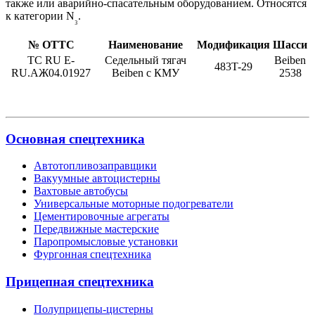
также или аварийно-спасательным оборудованием. Относятся
к категории N
.
₃
№ ОТТС
Наименование
Модификация
Шасси
ТС RU Е-
Седельный тягач
Beiben
483T-29
RU.АЖ04.01927
Beiben с КМУ
2538
Основная спецтехника
Автотопливозаправщики
Вакуумные автоцистерны
Вахтовые автобусы
Универсальные моторные подогреватели
Цементировочные агрегаты
Передвижные мастерские
Паропромысловые установки
Фургонная спецтехника
Прицепная спецтехника
Полуприцепы-цистерны