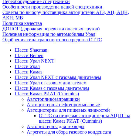
Переоборудование спецтехники
Особенности производства нашей спецтехники
Советы по выбору поставщика автоцистерн АТЗ, АЦ, АЦН,
АКН, МВ
Политика качества
ДОПОГ (дорожная перевозка опасных грузов)
Полезная информация по автомобилям Урал
Одобрения типа транспортного средства ОТТС
Шасси Shacman
Шасси Beiben
Шасси Урал NEXT
Шасси Урал
Шасси Камаз
Шасси Урал NEXT с газовым двигателем
Шасси Урал с газовым двигателем
Шасси Камаз с газовым двигателем
Шасси Камаз РИАТ (Cummins)
Автотопливозаправщики
Автоцистерны нефтепромысловые
Автоцистерны для пищевых жидкостей
ОТТС на пищевые автоцистерны АЦПТ на
шасси Камаз РИАТ (Cummins)
Автоцистерны для техводы
Агрегаты для сбора газового конденсата