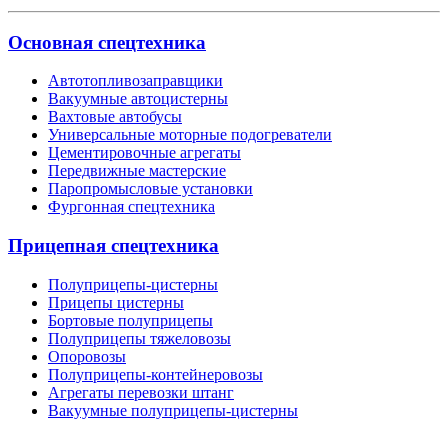
Основная спецтехника
Автотопливозаправщики
Вакуумные автоцистерны
Вахтовые автобусы
Универсальные моторные подогреватели
Цементировочные агрегаты
Передвижные мастерские
Паропромысловые установки
Фургонная спецтехника
Прицепная спецтехника
Полуприцепы-цистерны
Прицепы цистерны
Бортовые полуприцепы
Полуприцепы тяжеловозы
Опоровозы
Полуприцепы-контейнеровозы
Агрегаты перевозки штанг
Вакуумные полуприцепы-цистерны