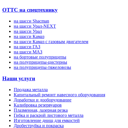
ОТТС на спецтехнику
на шасси Shacman
на шасси Урал-NEXT
на шасси Урал
на шасси Камаз
на шасси Камаз с газовым двигателем
на шасси ГАЗ
на шасси МАЗ
на бортовые полуприцепы
на полуприцепы-цистерны
на полуприцепы-тяжеловозы
Наши услуги
Продажа металла
Капитальный ремонт навесного оборудования
Доработки и дооборудование
Калибровка резервуаров
Плазменная, лазерная резка
Гибка и раскрой листового металла
Изготовление днищ для емкостей
Дробеструйка и покраска