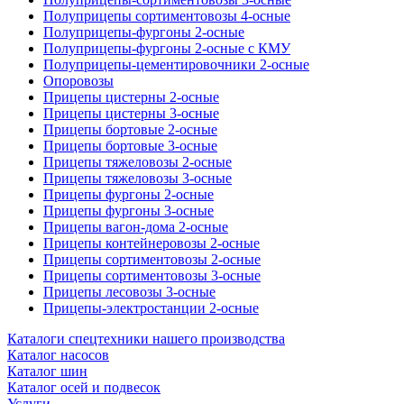
Полуприцепы сортиментовозы 4-осные
Полуприцепы-фургоны 2-осные
Полуприцепы-фургоны 2-осные с КМУ
Полуприцепы-цементировочники 2-осные
Опоровозы
Прицепы цистерны 2-осные
Прицепы цистерны 3-осные
Прицепы бортовые 2-осные
Прицепы бортовые 3-осные
Прицепы тяжеловозы 2-осные
Прицепы тяжеловозы 3-осные
Прицепы фургоны 2-осные
Прицепы фургоны 3-осные
Прицепы вагон-дома 2-осные
Прицепы контейнеровозы 2-осные
Прицепы сортиментовозы 2-осные
Прицепы сортиментовозы 3-осные
Прицепы лесовозы 3-осные
Прицепы-электростанции 2-осные
Каталоги спецтехники нашего производства
Каталог насосов
Каталог шин
Каталог осей и подвесок
Услуги