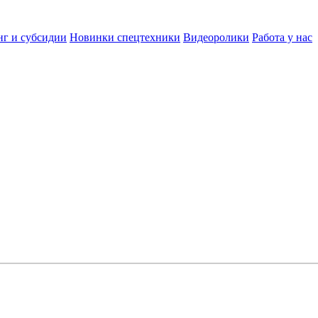
нг и субсидии
Новинки спецтехники
Видеоролики
Работа у нас