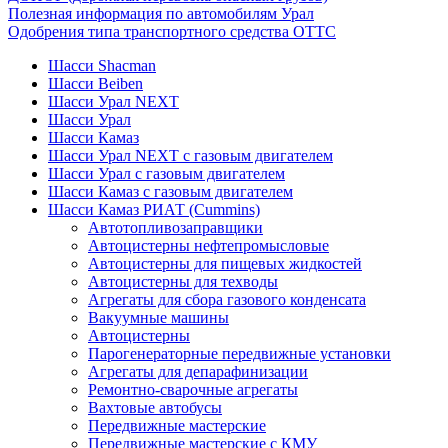
Полезная информация по автомобилям Урал
Одобрения типа транспортного средства ОТТС
Шасси Shacman
Шасси Beiben
Шасси Урал NEXT
Шасси Урал
Шасси Камаз
Шасси Урал NEXT с газовым двигателем
Шасси Урал с газовым двигателем
Шасси Камаз с газовым двигателем
Шасси Камаз РИАТ (Cummins)
Автотопливозаправщики
Автоцистерны нефтепромысловые
Автоцистерны для пищевых жидкостей
Автоцистерны для техводы
Агрегаты для сбора газового конденсата
Вакуумные машины
Автоцистерны
Парогенераторные передвижные установки
Агрегаты для депарафинизации
Ремонтно-сварочные агрегаты
Вахтовые автобусы
Передвижные мастерские
Передвижные мастерские с КМУ